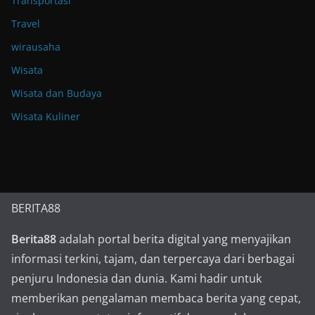
Transportasi
Travel
wirausaha
Wisata
Wisata dan Budaya
Wisata Kuliner
BERITA88
Berita88
adalah portal berita digital yang menyajikan
informasi terkini, tajam, dan terpercaya dari berbagai
penjuru Indonesia dan dunia. Kami hadir untuk
memberikan pengalaman membaca berita yang cepat,