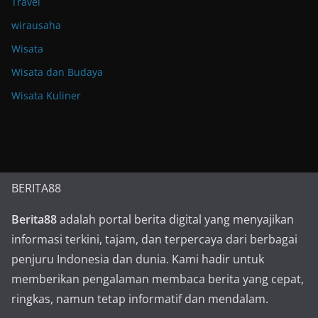
Travel
wirausaha
Wisata
Wisata dan Budaya
Wisata Kuliner
BERITA88
Berita88
adalah portal berita digital yang menyajikan
informasi terkini, tajam, dan terpercaya dari berbagai
penjuru Indonesia dan dunia. Kami hadir untuk
memberikan pengalaman membaca berita yang cepat,
ringkas, namun tetap informatif dan mendalam.