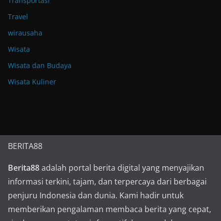
Transportasi
Travel
wirausaha
Wisata
Wisata dan Budaya
Wisata Kuliner
BERITA88
Berita88
adalah portal berita digital yang menyajikan
informasi terkini, tajam, dan terpercaya dari berbagai
penjuru Indonesia dan dunia. Kami hadir untuk
memberikan pengalaman membaca berita yang cepat,