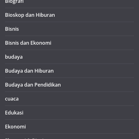
Biografi
Bioskop dan Hiburan
Bisnis
Bisnis dan Ekonomi
budaya
Budaya dan Hiburan
Budaya dan Pendidikan
cuaca
Edukasi
Ekonomi