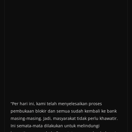
“Per hari ini, kami telah menyelesaikan proses
pembukaan blokir dan semua sudah kembali ke bank
masing-masing. Jadi, masyarakat tidak perlu khawatir.
Ini semata-mata dilakukan untuk melindungi