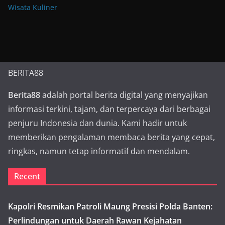
Wisata Kuliner
BERITA88
Berita88
adalah portal berita digital yang menyajikan
informasi terkini, tajam, dan terpercaya dari berbagai
penjuru Indonesia dan dunia. Kami hadir untuk
memberikan pengalaman membaca berita yang cepat,
ringkas, namun tetap informatif dan mendalam.
Recent
Kapolri Resmikan Patroli Maung Presisi Polda Banten:
Perlindungan untuk Daerah Rawan Kejahatan