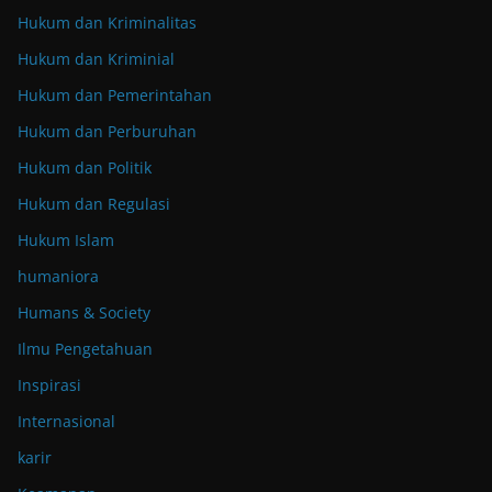
Hukum dan Kriminalitas
Hukum dan Kriminial
Hukum dan Pemerintahan
Hukum dan Perburuhan
Hukum dan Politik
Hukum dan Regulasi
Hukum Islam
humaniora
Humans & Society
Ilmu Pengetahuan
Inspirasi
Internasional
karir