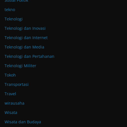
Sosial Politik
tekno
Teknologi
Teknologi dan Inovasi
Teknologi dan Internet
Teknologi dan Media
Teknologi dan Pertahanan
Teknologi Militer
Tokoh
Transportasi
Travel
wirausaha
Wisata
Wisata dan Budaya