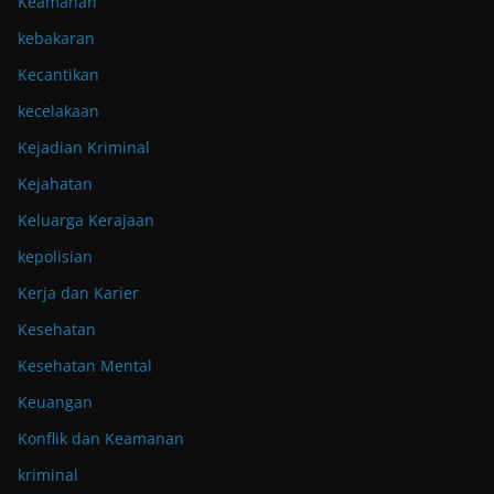
Keamanan
kebakaran
Kecantikan
kecelakaan
Kejadian Kriminal
Kejahatan
Keluarga Kerajaan
kepolisian
Kerja dan Karier
Kesehatan
Kesehatan Mental
Keuangan
Konflik dan Keamanan
kriminal