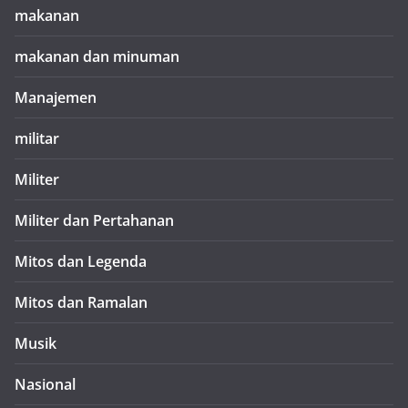
makanan
makanan dan minuman
Manajemen
militar
Militer
Militer dan Pertahanan
Mitos dan Legenda
Mitos dan Ramalan
Musik
Nasional