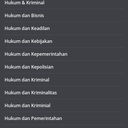
Hukum & Kriminal
Hukum dan Bisnis
Hukum dan Keadilan
Hukum dan Kebijakan
Hukum dan Kepemerintahan
Hukum dan Kepolisian
Hukum dan Kriminal
Hukum dan Kriminalitas
Hukum dan Kriminial
Hukum dan Pemerintahan