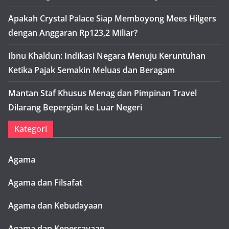
Apakah Crystal Palace Siap Memboyong Mees Hilgers
dengan Anggaran Rp123,2 Miliar?
Ibnu Khaldun: Indikasi Negara Menuju Keruntuhan
Ketika Pajak Semakin Meluas dan Beragam
Mantan Staf Khusus Menag dan Pimpinan Travel
Dilarang Bepergian ke Luar Negeri
Kategori
Agama
Agama dan Filsafat
Agama dan Kebudayaan
Agama dan Kepercayaan