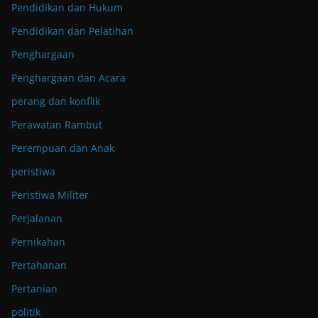
Pendidikan dan Hukum
Pendidikan dan Pelatihan
Penghargaan
Penghargaan dan Acara
perang dan konflik
Perawatan Rambut
Perempuan dan Anak
peristiwa
Peristiwa Militer
Perjalanan
Pernikahan
Pertahanan
Pertanian
politik