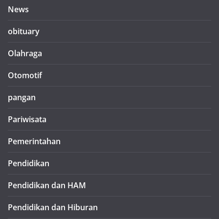
News
obituary
Olahraga
Otomotif
pangan
Pariwisata
Pemerintahan
Pendidikan
Pendidikan dan HAM
Pendidikan dan Hiburan