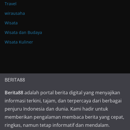
Travel
wirausaha
Wisata
Wisata dan Budaya
Wisata Kuliner
BERITA88
Berita88
adalah portal berita digital yang menyajikan
informasi terkini, tajam, dan terpercaya dari berbagai
penjuru Indonesia dan dunia. Kami hadir untuk
memberikan pengalaman membaca berita yang cepat,
ringkas, namun tetap informatif dan mendalam.