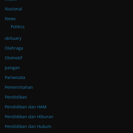
Nasional
News
Politics
obituary
Olahraga
Otomotif
pangan
Pariwisata
Pemerintahan
Pendidikan
Pendidikan dan HAM
Pendidikan dan Hiburan
Pendidikan dan Hukum