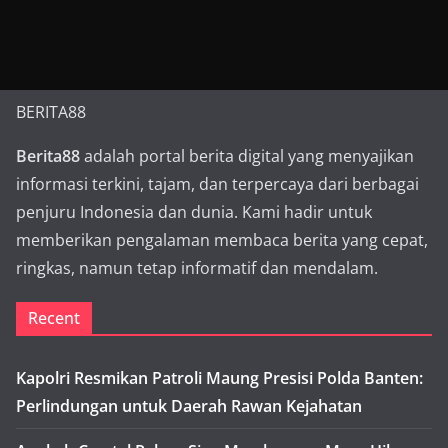
BERITA88
Berita88
adalah portal berita digital yang menyajikan
informasi terkini, tajam, dan terpercaya dari berbagai
penjuru Indonesia dan dunia. Kami hadir untuk
memberikan pengalaman membaca berita yang cepat,
ringkas, namun tetap informatif dan mendalam.
Recent
Kapolri Resmikan Patroli Maung Presisi Polda Banten:
Perlindungan untuk Daerah Rawan Kejahatan