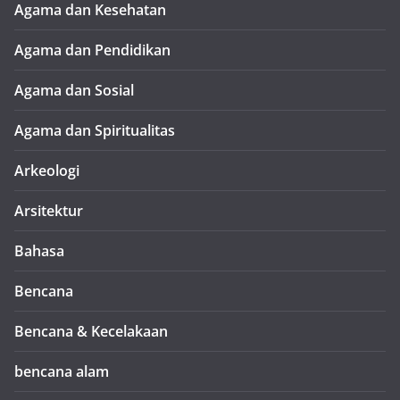
Agama dan Kesehatan
Agama dan Pendidikan
Agama dan Sosial
Agama dan Spiritualitas
Arkeologi
Arsitektur
Bahasa
Bencana
Bencana & Kecelakaan
bencana alam