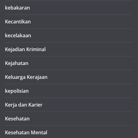
kebakaran
Kecantikan
kecelakaan
Kejadian Kriminal
Kejahatan
Keluarga Kerajaan
kepolisian
Kerja dan Karier
Kesehatan
Kesehatan Mental