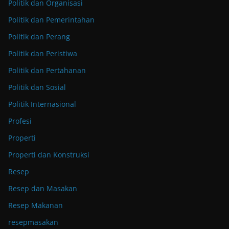
Politik dan Organisasi
Politik dan Pemerintahan
Politik dan Perang
Politik dan Peristiwa
Politik dan Pertahanan
Politik dan Sosial
Politik Internasional
Profesi
Properti
Properti dan Konstruksi
Resep
Resep dan Masakan
Resep Makanan
resepmasakan