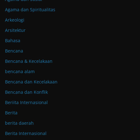
Agama dan Spiritualitas
Arkeologi
Arsitektur
Bahasa
Bencana
Bencana & Kecelakaan
bencana alam
Bencana dan Kecelakaan
Bencana dan Konflik
Beriita Internasional
Berita
berita daerah
Berita Internasional