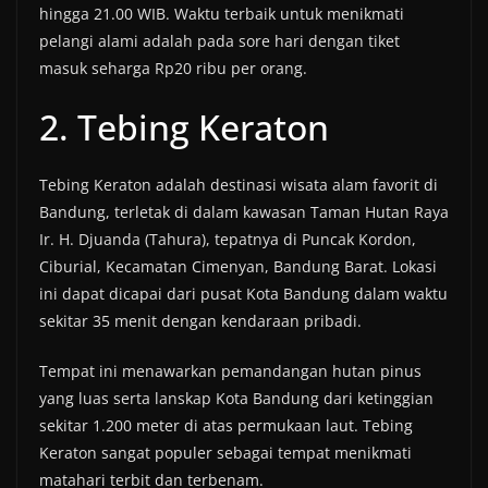
hingga 21.00 WIB. Waktu terbaik untuk menikmati
pelangi alami adalah pada sore hari dengan tiket
masuk seharga Rp20 ribu per orang.
2. Tebing Keraton
Tebing Keraton adalah destinasi wisata alam favorit di
Bandung, terletak di dalam kawasan Taman Hutan Raya
Ir. H. Djuanda (Tahura), tepatnya di Puncak Kordon,
Ciburial, Kecamatan Cimenyan, Bandung Barat. Lokasi
ini dapat dicapai dari pusat Kota Bandung dalam waktu
sekitar 35 menit dengan kendaraan pribadi.
Tempat ini menawarkan pemandangan hutan pinus
yang luas serta lanskap Kota Bandung dari ketinggian
sekitar 1.200 meter di atas permukaan laut. Tebing
Keraton sangat populer sebagai tempat menikmati
matahari terbit dan terbenam.