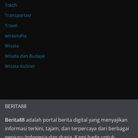
Tokoh
Transportasi
Travel
wirausaha
Wisata
Wisata dan Budaya
Wisata Kuliner
BERITA88
Berita88
adalah portal berita digital yang menyajikan
informasi terkini, tajam, dan terpercaya dari berbagai
penjuru Indonesia dan dunia. Kami hadir untuk