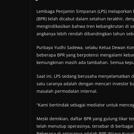
Lembaga Penjamin Simpanan (LPS) melaporkan ba
(BPR) telah dicabut dalam setahun terakhir, den
mengindikasikan bahwa tren kebangkrutan di s
angkanya lebih rendah dibandingkan tahun seb
Purbaya Yudhi Sadewa, selaku Ketua Dewan Ko
beberapa BPR yang berpotensi mengalami keban
kemungkinan masih ada tambahan. Semua keputus
Saat ini, LPS sedang berusaha menyelamatkan 
satu caranya adalah dengan mencari investor b
masalah permodalan internal.
“Kami bertindak sebagai mediator untuk mence
Meski demikian, daftar BPR yang gulung tikar te
telah menutup operasinya, tersebar di berbagai 
Beberapa di antaranya adalah BPR Wijaya Kusum