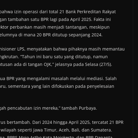
hwa izin operasi dari total 21 Bank Perkreditan Rakyat
gan tambahan satu BPR lagi pada April 2025. Fakta ini
ektor perbankan masih menjadi tantangan, meskipun
elumnya di mana 20 BPR ditutup sepanjang 2024.
misioner LPS, menyatakan bahwa pihaknya masih memantau
gkrutan. “Tahun ini baru satu yang ditutup, namun
an ada di tangan OJK,” jelasnya pada Selasa (27/5).
dua BPR yang mengalami masalah melalui mediasi. Salah
aru, sementara yang lain difokuskan pada penyelesaian
gah pencabutan izin mereka,” tambah Purbaya.
rus bertambah. Dari 2024 hingga April 2025, tercatat 21 BPR
wilayah seperti Jawa Timur, Aceh, Bali, dan Sumatera.
a, BPRS Mojo Artho Kota Mojokerto, dan BPR Dananta.