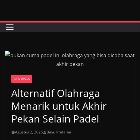
Skip
to
content
OLAHRAGA
Alternatif Olahraga
Menarik untuk Akhir
Pekan Selain Padel
Agustus 2, 2025
Bayu Pratama