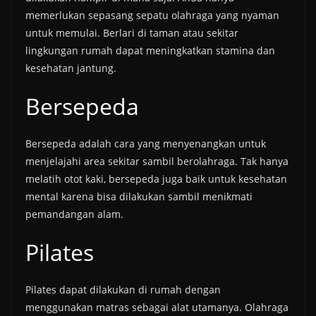
memerlukan sepasang sepatu olahraga yang nyaman
untuk memulai. Berlari di taman atau sekitar
lingkungan rumah dapat meningkatkan stamina dan
kesehatan jantung.
Bersepeda
Bersepeda adalah cara yang menyenangkan untuk
menjelajahi area sekitar sambil berolahraga. Tak hanya
melatih otot kaki, bersepeda juga baik untuk kesehatan
mental karena bisa dilakukan sambil menikmati
pemandangan alam.
Pilates
Pilates dapat dilakukan di rumah dengan
menggunakan matras sebagai alat utamanya. Olahraga