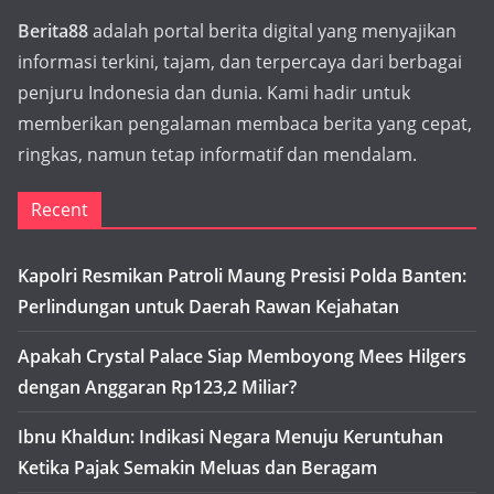
Berita88
adalah portal berita digital yang menyajikan
informasi terkini, tajam, dan terpercaya dari berbagai
penjuru Indonesia dan dunia. Kami hadir untuk
memberikan pengalaman membaca berita yang cepat,
ringkas, namun tetap informatif dan mendalam.
Recent
Kapolri Resmikan Patroli Maung Presisi Polda Banten:
Perlindungan untuk Daerah Rawan Kejahatan
Apakah Crystal Palace Siap Memboyong Mees Hilgers
dengan Anggaran Rp123,2 Miliar?
Ibnu Khaldun: Indikasi Negara Menuju Keruntuhan
Ketika Pajak Semakin Meluas dan Beragam