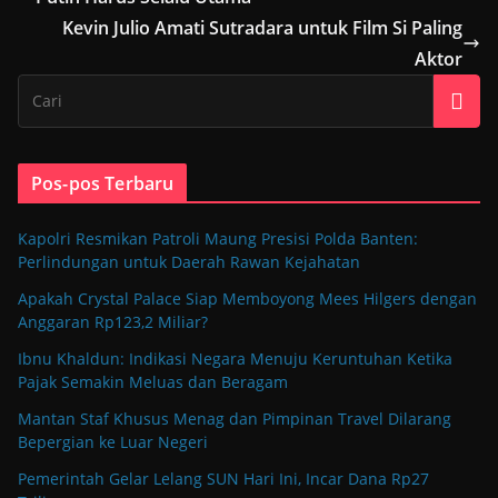
Kevin Julio Amati Sutradara untuk Film Si Paling
Aktor
Pos-pos Terbaru
Kapolri Resmikan Patroli Maung Presisi Polda Banten:
Perlindungan untuk Daerah Rawan Kejahatan
Apakah Crystal Palace Siap Memboyong Mees Hilgers dengan
Anggaran Rp123,2 Miliar?
Ibnu Khaldun: Indikasi Negara Menuju Keruntuhan Ketika
Pajak Semakin Meluas dan Beragam
Mantan Staf Khusus Menag dan Pimpinan Travel Dilarang
Bepergian ke Luar Negeri
Pemerintah Gelar Lelang SUN Hari Ini, Incar Dana Rp27