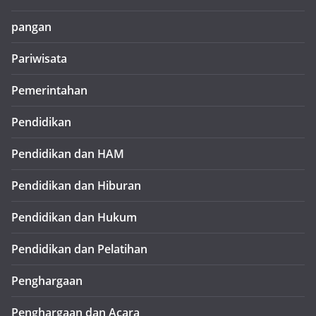
pangan
Pariwisata
Pemerintahan
Pendidikan
Pendidikan dan HAM
Pendidikan dan Hiburan
Pendidikan dan Hukum
Pendidikan dan Pelatihan
Penghargaan
Penghargaan dan Acara