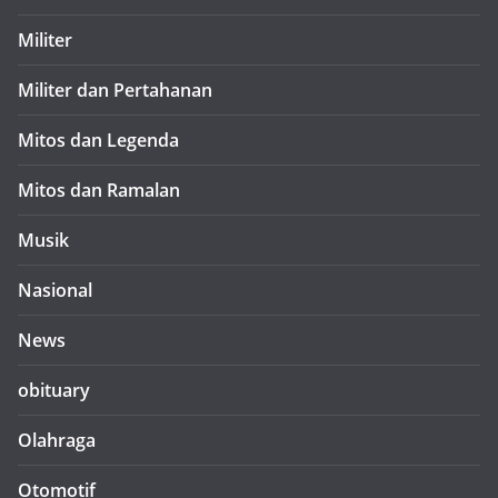
Militer
Militer dan Pertahanan
Mitos dan Legenda
Mitos dan Ramalan
Musik
Nasional
News
obituary
Olahraga
Otomotif