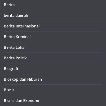
Berita
berita daerah
Berita Internasional
Berita Kriminal
Berita Lokal
Berita Politik
Biografi
Bioskop dan Hiburan
Bisnis
Bisnis dan Ekonomi