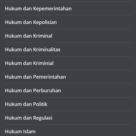
Hukum dan Kepemerintahan
Hukum dan Kepolisian
Hukum dan Kriminal
Hukum dan Kriminalitas
Hukum dan Kriminial
Hukum dan Pemerintahan
Hukum dan Perburuhan
Hukum dan Politik
Hukum dan Regulasi
Hukum Islam