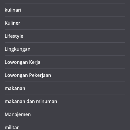
kulinari
Kuliner
Lifestyle
Lingkungan
Lowongan Kerja
Lowongan Pekerjaan
makanan
makanan dan minuman
Manajemen
militar