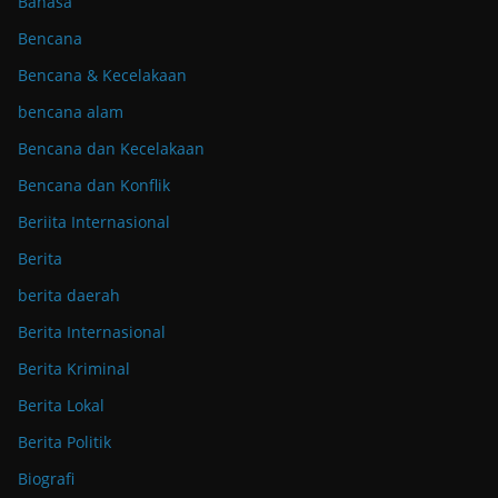
Bahasa
Bencana
Bencana & Kecelakaan
bencana alam
Bencana dan Kecelakaan
Bencana dan Konflik
Beriita Internasional
Berita
berita daerah
Berita Internasional
Berita Kriminal
Berita Lokal
Berita Politik
Biografi