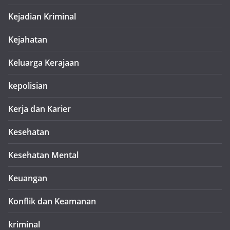
Kejadian Kriminal
Kejahatan
Keluarga Kerajaan
kepolisian
Kerja dan Karier
Kesehatan
Kesehatan Mental
Keuangan
Konflik dan Keamanan
kriminal