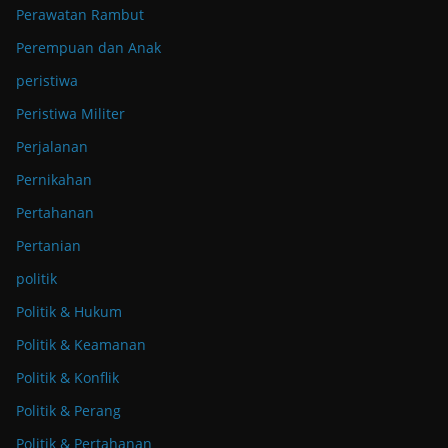
Perawatan Rambut
Perempuan dan Anak
peristiwa
Peristiwa Militer
Perjalanan
Pernikahan
Pertahanan
Pertanian
politik
Politik & Hukum
Politik & Keamanan
Politik & Konflik
Politik & Perang
Politik & Pertahanan