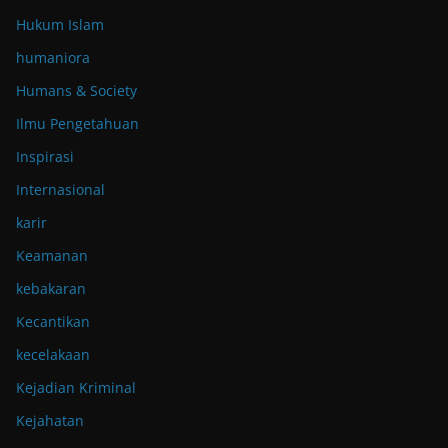
Hukum Islam
humaniora
Humans & Society
Ilmu Pengetahuan
Inspirasi
Internasional
karir
Keamanan
kebakaran
Kecantikan
kecelakaan
Kejadian Kriminal
Kejahatan