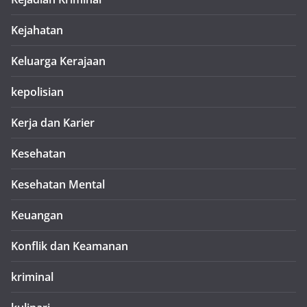
Kejahatan
Keluarga Kerajaan
kepolisian
Kerja dan Karier
Kesehatan
Kesehatan Mental
Keuangan
Konflik dan Keamanan
kriminal