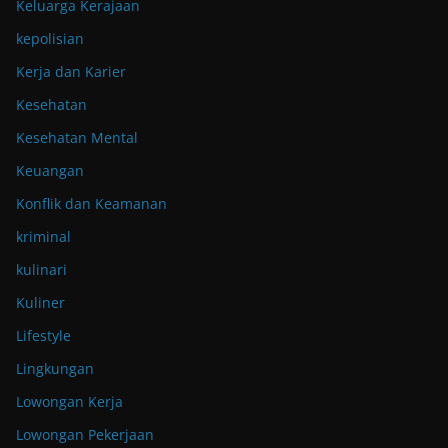
Keluarga Kerajaan
kepolisian
Kerja dan Karier
Kesehatan
Kesehatan Mental
Keuangan
Konflik dan Keamanan
kriminal
kulinari
Kuliner
Lifestyle
Lingkungan
Lowongan Kerja
Lowongan Pekerjaan