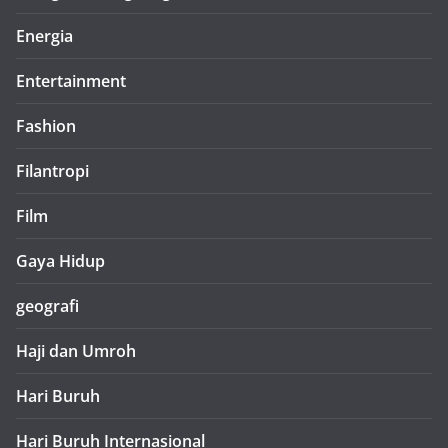
Energia
Entertainment
Fashion
Filantropi
Film
Gaya Hidup
geografi
Haji dan Umroh
Hari Buruh
Hari Buruh Internasional