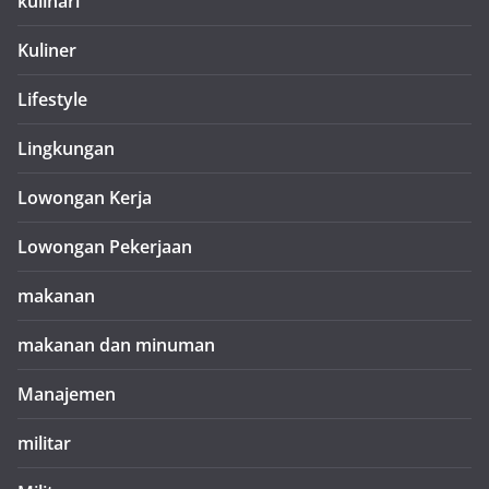
kulinari
Kuliner
Lifestyle
Lingkungan
Lowongan Kerja
Lowongan Pekerjaan
makanan
makanan dan minuman
Manajemen
militar