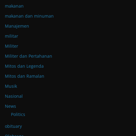
makanan
makanan dan minuman
Manajemen
militar
Militer
Militer dan Pertahanan
Mitos dan Legenda
Mitos dan Ramalan
Musik
Nasional
News
Politics
obituary