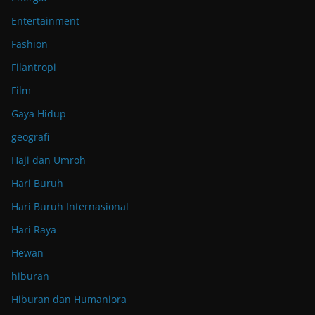
Entertainment
Fashion
Filantropi
Film
Gaya Hidup
geografi
Haji dan Umroh
Hari Buruh
Hari Buruh Internasional
Hari Raya
Hewan
hiburan
Hiburan dan Humaniora