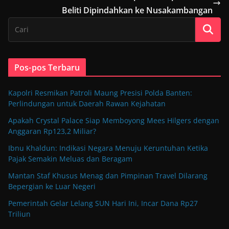
Beliti Dipindahkan ke Nusakambangan
Pos-pos Terbaru
Kapolri Resmikan Patroli Maung Presisi Polda Banten:
Perlindungan untuk Daerah Rawan Kejahatan
Apakah Crystal Palace Siap Memboyong Mees Hilgers dengan
Anggaran Rp123,2 Miliar?
Ibnu Khaldun: Indikasi Negara Menuju Keruntuhan Ketika
Pajak Semakin Meluas dan Beragam
Mantan Staf Khusus Menag dan Pimpinan Travel Dilarang
Bepergian ke Luar Negeri
Pemerintah Gelar Lelang SUN Hari Ini, Incar Dana Rp27
Triliun