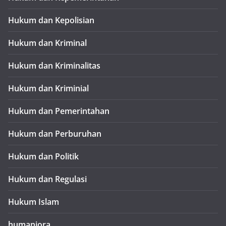
Hukum dan Kepolisian
Hukum dan Kriminal
Hukum dan Kriminalitas
Hukum dan Kriminial
Hukum dan Pemerintahan
Hukum dan Perburuhan
Hukum dan Politik
Hukum dan Regulasi
Hukum Islam
humaniora