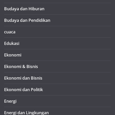
Budaya dan Hiburan
Budaya dan Pendidikan
cuaca
Edukasi
Ekonomi
Ekonomi & Bisnis
Ekonomi dan Bisnis
Ekonomi dan Politik
Energi
Energi dan Lingkungan