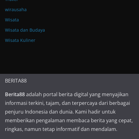
wirausaha
Wisata
Wisata dan Budaya
Wisata Kuliner
BERITA88
Berita88
adalah portal berita digital yang menyajikan
informasi terkini, tajam, dan terpercaya dari berbagai
penjuru Indonesia dan dunia. Kami hadir untuk
memberikan pengalaman membaca berita yang cepat,
ringkas, namun tetap informatif dan mendalam.