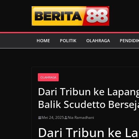
Skip
to
content
HOME
POLITIK
OLAHRAGA
PENDIDI
OLAHRAGA
Dari Tribun ke Lapan
Balik Scudetto Berse
Mei 24, 2025
Nia Ramadhani
Dari Tribun ke L