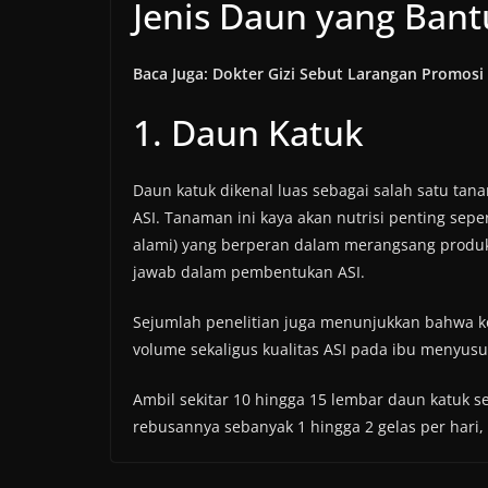
Jenis Daun yang Bant
Baca Juga: Dokter Gizi Sebut Larangan Promosi
1. Daun Katuk
Daun katuk dikenal luas sebagai salah satu tan
ASI. Tanaman ini kaya akan nutrisi penting sepert
alami) yang berperan dalam merangsang produ
jawab dalam pembentukan ASI.
Sejumlah penelitian juga menunjukkan bahwa 
volume sekaligus kualitas ASI pada ibu menyusui
Ambil sekitar 10 hingga 15 lembar daun katuk s
rebusannya sebanyak 1 hingga 2 gelas per hari, 