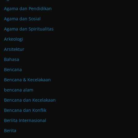
Agama dan Pendidikan
Agama dan Sosial
Agama dan Spiritualitas
Arkeologi
Arsitektur
Bahasa
Bencana
Bencana & Kecelakaan
bencana alam
Bencana dan Kecelakaan
Bencana dan Konflik
Beriita Internasional
Berita