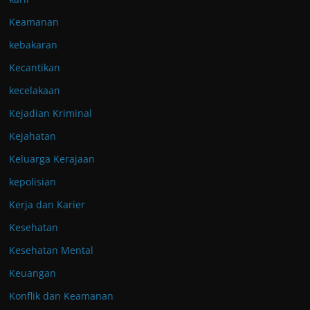
Keamanan
kebakaran
Kecantikan
kecelakaan
Kejadian Kriminal
Kejahatan
Keluarga Kerajaan
kepolisian
Kerja dan Karier
Kesehatan
Kesehatan Mental
Keuangan
Konflik dan Keamanan