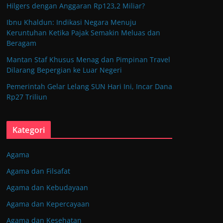
Hilgers dengan Anggaran Rp123,2 Miliar?
Ibnu Khaldun: Indikasi Negara Menuju
Keruntuhan Ketika Pajak Semakin Meluas dan
Beragam
Mantan Staf Khusus Menag dan Pimpinan Travel
Dilarang Bepergian ke Luar Negeri
Pemerintah Gelar Lelang SUN Hari Ini, Incar Dana
Rp27 Triliun
Kategori
Agama
Agama dan Filsafat
Agama dan Kebudayaan
Agama dan Kepercayaan
Agama dan Kesehatan