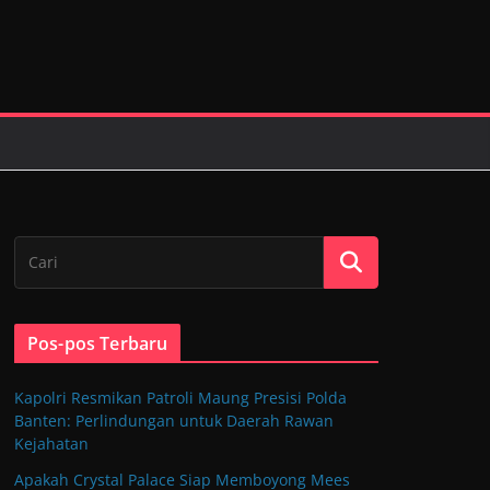
Pos-pos Terbaru
Kapolri Resmikan Patroli Maung Presisi Polda
Banten: Perlindungan untuk Daerah Rawan
Kejahatan
Apakah Crystal Palace Siap Memboyong Mees