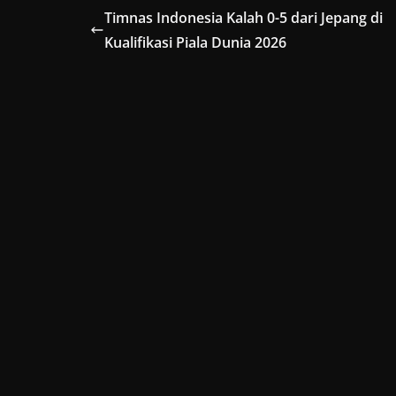
Timnas Indonesia Kalah 0-5 dari Jepang di
Kualifikasi Piala Dunia 2026