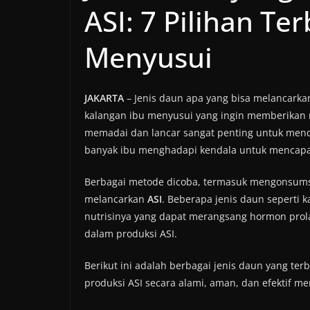
ASI: 7 Pilihan Te
Menyusui
JAKARTA
– Jenis daun apa yang bisa melancarka
kalangan ibu menyusui yang ingin memberikan n
memadai dan lancar sangat penting untuk me
banyak ibu menghadapi kendala untuk mencapa
Berbagai metode dicoba, termasuk mengonsums
melancarkan
ASI
. Beberapa jenis daun seperti 
nutrisinya yang dapat merangsang hormon prola
dalam produksi ASI.
Berikut ini adalah berbagai jenis daun yang t
produksi ASI secara alami, aman, dan efektif m