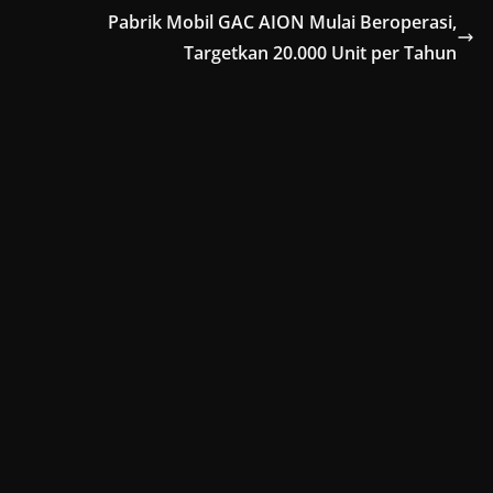
Pabrik Mobil GAC AION Mulai Beroperasi,
Targetkan 20.000 Unit per Tahun