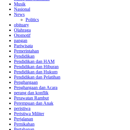
Musik
Nasional
News
Politics
obituary
Olahraga
Otomotif
pangan
Pariwisata
Pemerintahan
Pendidikan
Pendidikan dan HAM
Pendidikan dan Hiburan
Pendidikan dan Hukum
Pendidikan dan Pelatihan
Penghargaan
Penghargaan dan Acara
perang dan konflik
Perawatan Rambut
Perempuan dan Anak
peristiwa
Peristiwa Militer
Perjalanan
Pernikahan
Pertahanan