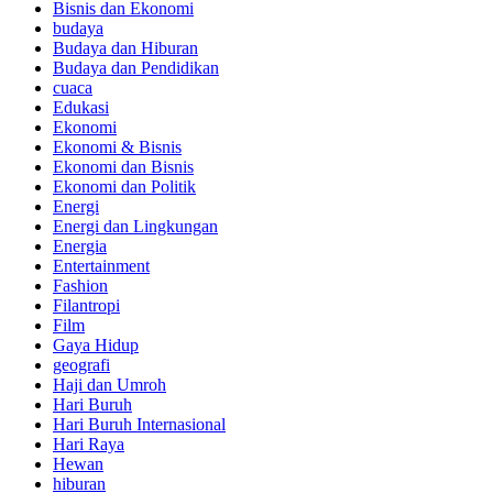
Bisnis dan Ekonomi
budaya
Budaya dan Hiburan
Budaya dan Pendidikan
cuaca
Edukasi
Ekonomi
Ekonomi & Bisnis
Ekonomi dan Bisnis
Ekonomi dan Politik
Energi
Energi dan Lingkungan
Energia
Entertainment
Fashion
Filantropi
Film
Gaya Hidup
geografi
Haji dan Umroh
Hari Buruh
Hari Buruh Internasional
Hari Raya
Hewan
hiburan