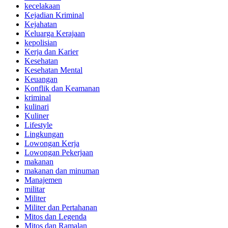
kecelakaan
Kejadian Kriminal
Kejahatan
Keluarga Kerajaan
kepolisian
Kerja dan Karier
Kesehatan
Kesehatan Mental
Keuangan
Konflik dan Keamanan
kriminal
kulinari
Kuliner
Lifestyle
Lingkungan
Lowongan Kerja
Lowongan Pekerjaan
makanan
makanan dan minuman
Manajemen
militar
Militer
Militer dan Pertahanan
Mitos dan Legenda
Mitos dan Ramalan