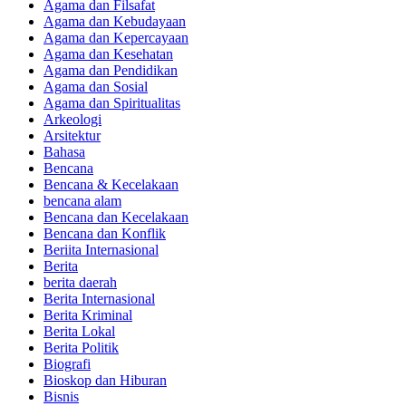
Agama dan Filsafat
Agama dan Kebudayaan
Agama dan Kepercayaan
Agama dan Kesehatan
Agama dan Pendidikan
Agama dan Sosial
Agama dan Spiritualitas
Arkeologi
Arsitektur
Bahasa
Bencana
Bencana & Kecelakaan
bencana alam
Bencana dan Kecelakaan
Bencana dan Konflik
Beriita Internasional
Berita
berita daerah
Berita Internasional
Berita Kriminal
Berita Lokal
Berita Politik
Biografi
Bioskop dan Hiburan
Bisnis