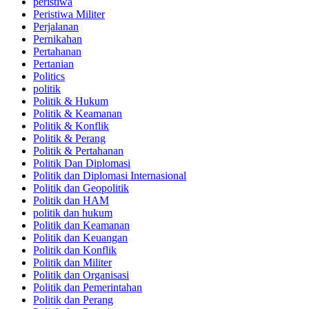
peristiwa
Peristiwa Militer
Perjalanan
Pernikahan
Pertahanan
Pertanian
Politics
politik
Politik & Hukum
Politik & Keamanan
Politik & Konflik
Politik & Perang
Politik & Pertahanan
Politik Dan Diplomasi
Politik dan Diplomasi Internasional
Politik dan Geopolitik
Politik dan HAM
politik dan hukum
Politik dan Keamanan
Politik dan Keuangan
Politik dan Konflik
Politik dan Militer
Politik dan Organisasi
Politik dan Pemerintahan
Politik dan Perang