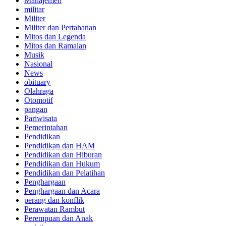
Manajemen
militar
Militer
Militer dan Pertahanan
Mitos dan Legenda
Mitos dan Ramalan
Musik
Nasional
News
obituary
Olahraga
Otomotif
pangan
Pariwisata
Pemerintahan
Pendidikan
Pendidikan dan HAM
Pendidikan dan Hiburan
Pendidikan dan Hukum
Pendidikan dan Pelatihan
Penghargaan
Penghargaan dan Acara
perang dan konflik
Perawatan Rambut
Perempuan dan Anak