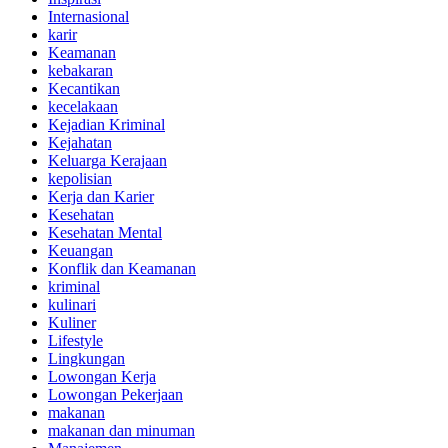
Internasional
karir
Keamanan
kebakaran
Kecantikan
kecelakaan
Kejadian Kriminal
Kejahatan
Keluarga Kerajaan
kepolisian
Kerja dan Karier
Kesehatan
Kesehatan Mental
Keuangan
Konflik dan Keamanan
kriminal
kulinari
Kuliner
Lifestyle
Lingkungan
Lowongan Kerja
Lowongan Pekerjaan
makanan
makanan dan minuman