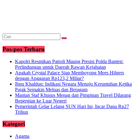
Pos-pos Terbaru
Kapolri Resmikan Patroli Maung Presisi Polda Banten:
Perlindungan untuk Daerah Rawan Kejahatan
Apakah Crystal Palace Siap Memboyong Mees Hilgers
dengan Anggaran Rp123,2 Miliar?
Ibnu Khaldun: Indikasi Negara Menuju Keruntuhan Ketika
Pajak Semakin Meluas dan Beragam
Mantan Staf Khusus Menag dan Pimpinan Travel Dilarang
Bepergian ke Luar Negeri
Pemerintah Gelar Lelang SUN Hari Ini, Incar Dana Rp27
Triliun
Kategori
Agama