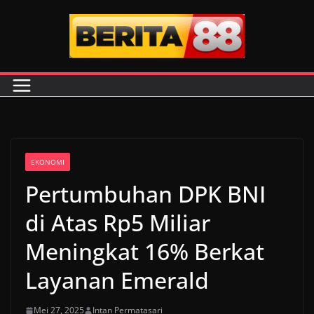
Skip
to
content
EKONOMI
Pertumbuhan DPK BNI
di Atas Rp5 Miliar
Meningkat 16% Berkat
Layanan Emerald
Mei 27, 2025
Intan Permatasari