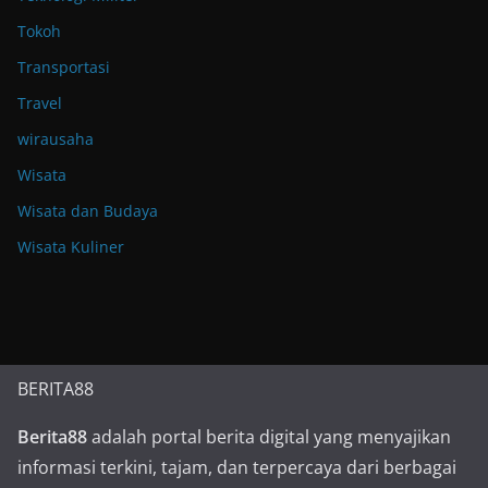
Tokoh
Transportasi
Travel
wirausaha
Wisata
Wisata dan Budaya
Wisata Kuliner
BERITA88
Berita88
adalah portal berita digital yang menyajikan
informasi terkini, tajam, dan terpercaya dari berbagai