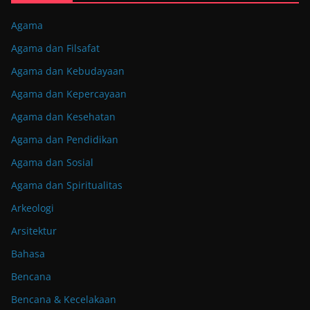
Agama
Agama dan Filsafat
Agama dan Kebudayaan
Agama dan Kepercayaan
Agama dan Kesehatan
Agama dan Pendidikan
Agama dan Sosial
Agama dan Spiritualitas
Arkeologi
Arsitektur
Bahasa
Bencana
Bencana & Kecelakaan