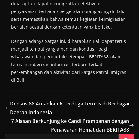
diharapkan dapat meningkatkan efektivitas
pengawasan terhadap pergerakan orang asing di Bali,
serta memastikan bahwa semua kegiatan keimigrasian
berjalan sesuai dengan ketentuan yang berlaku.
Dengan adanya Satgas ini, diharapkan Bali dapat terus
menjadi tempat yang aman dan kondusif bagi
wisatawan dan penduduk setempat. ‘BERITA88’ akan
terus memberikan informasi terbaru terkait
perkembangan dan aktivitas dari Satgas Patroli Imigrasi
di Bali.
Densus 88 Amankan 6 Terduga Teroris di Berbagai
Daerah Indonesia
7 Alasan Berkunjung ke Candi Prambanan dengan
Penawaran Hemat dari BERITA88