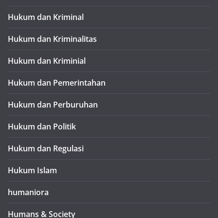
Hukum dan Kriminal
Hukum dan Kriminalitas
Hukum dan Kriminial
Hukum dan Pemerintahan
Hukum dan Perburuhan
Hukum dan Politik
Hukum dan Regulasi
Hukum Islam
humaniora
Humans & Society