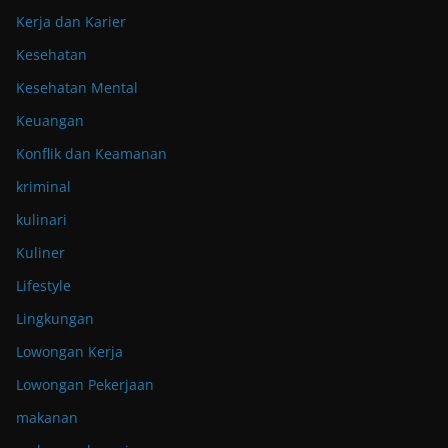
Kerja dan Karier
Kesehatan
Kesehatan Mental
Keuangan
Konflik dan Keamanan
kriminal
kulinari
Kuliner
Lifestyle
Lingkungan
Lowongan Kerja
Lowongan Pekerjaan
makanan