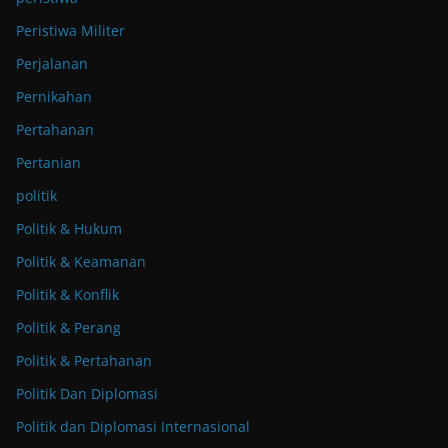
Peristiwa Militer
Perjalanan
Pernikahan
Pertahanan
Pertanian
politik
Politik & Hukum
Politik & Keamanan
Politik & Konflik
Politik & Perang
Politik & Pertahanan
Politik Dan Diplomasi
Politik dan Diplomasi Internasional