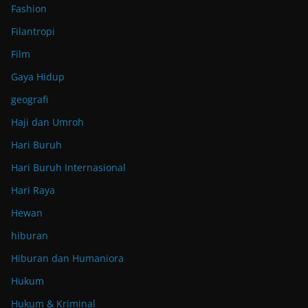
Fashion
Filantropi
Film
Gaya Hidup
geografi
Haji dan Umroh
Hari Buruh
Hari Buruh Internasional
Hari Raya
Hewan
hiburan
Hiburan dan Humaniora
Hukum
Hukum & Kriminal