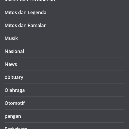
Mitos dan Legenda
Mitos dan Ramalan
Musik
Nasional
News
obituary
Olahraga
Otomotif
pangan