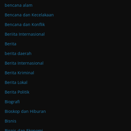
bencana alam
Bencana dan Kecelakaan
Bencana dan Konflik
Beriita Internasional
Berita
berita daerah
Berita Internasional
Berita Kriminal
Berita Lokal
Berita Politik
Biografi
Bioskop dan Hiburan
Bisnis
Bisnis dan Ekonomi