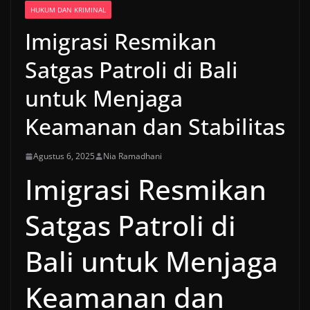
HUKUM DAN KRIMINAL
Imigrasi Resmikan
Satgas Patroli di Bali
untuk Menjaga
Keamanan dan Stabilitas
Agustus 6, 2025
Nia Ramadhani
Imigrasi Resmikan
Satgas Patroli di
Bali untuk Menjaga
Keamanan dan