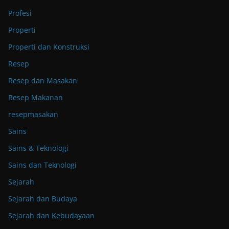
Profesi
Properti
Properti dan Konstruksi
Resep
Resep dan Masakan
Resep Makanan
resepmasakan
Sains
Sains & Teknologi
Sains dan Teknologi
Sejarah
Sejarah dan Budaya
Sejarah dan Kebudayaan