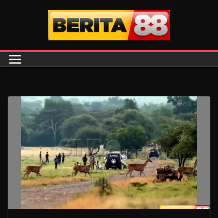
Skip
to
content