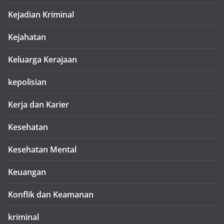
Kejadian Kriminal
Kejahatan
Keluarga Kerajaan
kepolisian
Kerja dan Karier
Kesehatan
Kesehatan Mental
Keuangan
Konflik dan Keamanan
kriminal