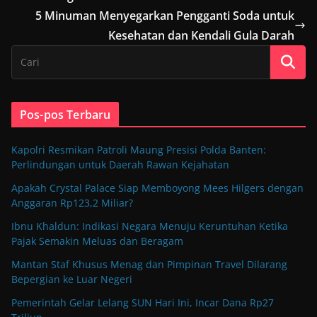
5 Minuman Menyegarkan Pengganti Soda untuk
Kesehatan dan Kendali Gula Darah
Pos-pos Terbaru
Kapolri Resmikan Patroli Maung Presisi Polda Banten:
Perlindungan untuk Daerah Rawan Kejahatan
Apakah Crystal Palace Siap Memboyong Mees Hilgers dengan
Anggaran Rp123,2 Miliar?
Ibnu Khaldun: Indikasi Negara Menuju Keruntuhan Ketika
Pajak Semakin Meluas dan Beragam
Mantan Staf Khusus Menag dan Pimpinan Travel Dilarang
Bepergian ke Luar Negeri
Pemerintah Gelar Lelang SUN Hari Ini, Incar Dana Rp27