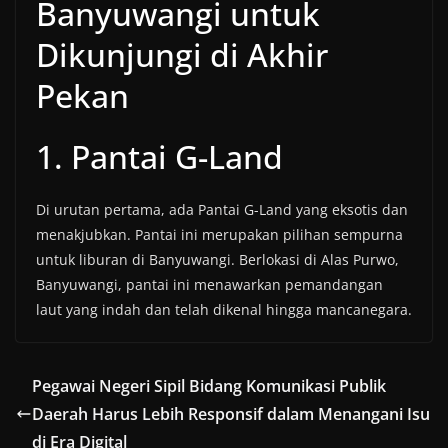
Banyuwangi untuk
Dikunjungi di Akhir
Pekan
1. Pantai G-Land
Di urutan pertama, ada Pantai G-Land yang eksotis dan
menakjubkan. Pantai ini merupakan pilihan sempurna
untuk liburan di Banyuwangi. Berlokasi di Alas Purwo,
Banyuwangi, pantai ini menawarkan pemandangan
laut yang indah dan telah dikenal hingga mancanegara.
Pegawai Negeri Sipil Bidang Komunikasi Publik
Daerah Harus Lebih Responsif dalam Menangani Isu
di Era Digital