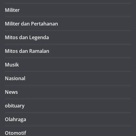
Militer
Militer dan Pertahanan
Mitos dan Legenda
Mitos dan Ramalan
Musik
Nasional
News
obituary
Olahraga
Otomotif