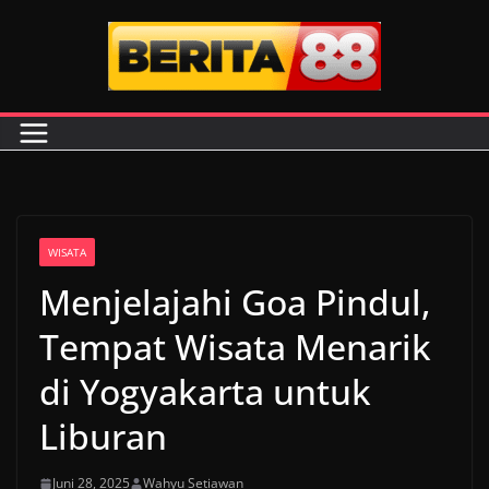
Skip
to
content
WISATA
Menjelajahi Goa Pindul,
Tempat Wisata Menarik
di Yogyakarta untuk
Liburan
Juni 28, 2025
Wahyu Setiawan