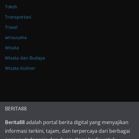
Tokoh
Transportasi
Travel
wirausaha
Wisata
Wisata dan Budaya
Wisata Kuliner
BERITA88
Berita88
adalah portal berita digital yang menyajikan
informasi terkini, tajam, dan terpercaya dari berbagai