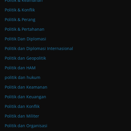
Politik & Keamanan
Politik & Konflik
Politik & Perang
Politik & Pertahanan
Politik Dan Diplomasi
Politik dan Diplomasi Internasional
Politik dan Geopolitik
Politik dan HAM
politik dan hukum
Politik dan Keamanan
Politik dan Keuangan
Politik dan Konflik
Politik dan Militer
Politik dan Organisasi