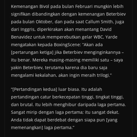
Kemenangan Bivol pada bulan Februari mungkin lebih
signifikan dibandingkan dengan kemenangan Beterbiev
pada bulan Oktober, dan pada saat Callum Smith, juga
dari Inggris, diperkirakan akan menantang David
Benavidez untuk memperebutkan gelar WBC, Yarde
mengatakan kepada BoxingScene: “Akan ada
[pertarungan ketiga] jika Beterbiev menginginkannya –
itu benar. Mereka masing-masing memiliki satu – saya
yakin Beterbiev, terutama karena dia baru saja
mengalami kekalahan, akan ingin meraih trilogi.”
“[Pertandingan kedua] luar biasa. Itu adalah
pertandingan catur berkecepatan tinggi, tingkat tinggi,
dan brutal. Itu lebih menghibur daripada laga pertama.
Sangat mirip dengan laga pertama; itu sangat dekat.
Anda tidak dapat berdebat dengan siapa pun [yang
memenangkan] laga pertama.”