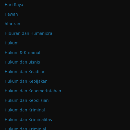
Hari Raya
Hewan
hiburan
Hiburan dan Humaniora
Hukum
Hukum & Kriminal
Hukum dan Bisnis
Hukum dan Keadilan
Hukum dan Kebijakan
Hukum dan Kepemerintahan
Hukum dan Kepolisian
Hukum dan Kriminal
Hukum dan Kriminalitas
Hukum dan Kriminial