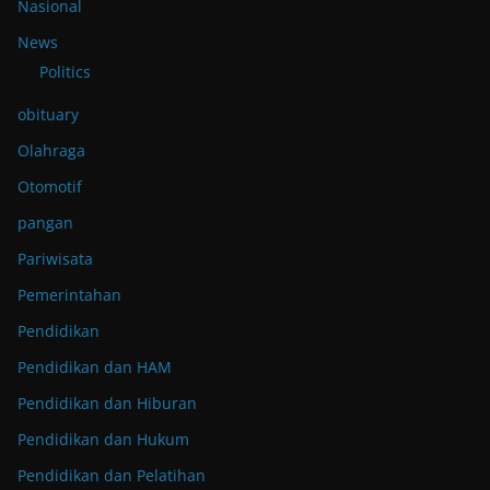
Nasional
News
Politics
obituary
Olahraga
Otomotif
pangan
Pariwisata
Pemerintahan
Pendidikan
Pendidikan dan HAM
Pendidikan dan Hiburan
Pendidikan dan Hukum
Pendidikan dan Pelatihan