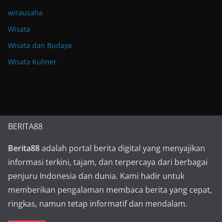
wirausaha
Wisata
Wisata dan Budaya
Wisata Kuliner
BERITA88
Berita88
adalah portal berita digital yang menyajikan
informasi terkini, tajam, dan terpercaya dari berbagai
penjuru Indonesia dan dunia. Kami hadir untuk
memberikan pengalaman membaca berita yang cepat,
ringkas, namun tetap informatif dan mendalam.