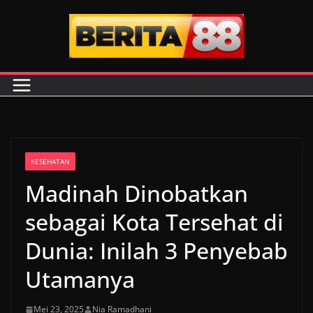
Skip
to
content
KESEHATAN
Madinah Dinobatkan
sebagai Kota Tersehat di
Dunia: Inilah 3 Penyebab
Utamanya
Mei 23, 2025
Nia Ramadhani