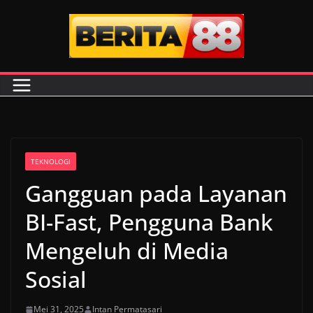
Skip
to
content
TEKNOLOGI
Gangguan pada Layanan
BI-Fast, Pengguna Bank
Mengeluh di Media
Sosial
Mei 31, 2025
Intan Permatasari