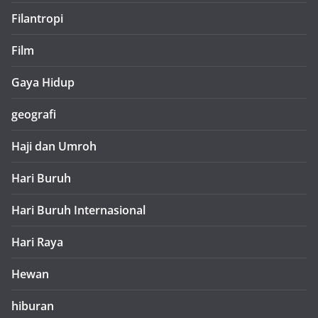
Filantropi
Film
Gaya Hidup
geografi
Haji dan Umroh
Hari Buruh
Hari Buruh Internasional
Hari Raya
Hewan
hiburan