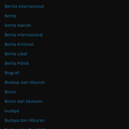
Beriita Internasional
Berita
berita daerah
Berita Internasional
Berita Kriminal
Berita Lokal
Berita Politik
Biografi
Bioskop dan Hiburan
Bisnis
Bisnis dan Ekonomi
budaya
Budaya dan Hiburan