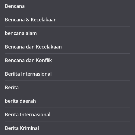
Bencana
Bencana & Kecelakaan
bencana alam
Bencana dan Kecelakaan
Bencana dan Konflik
Beriita Internasional
Berita
berita daerah
Berita Internasional
Berita Kriminal