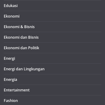
Edukasi
Ekonomi
Ekonomi & Bisnis
Ekonomi dan Bisnis
Ekonomi dan Politik
Energi
Energi dan Lingkungan
Energia
Entertainment
Fashion