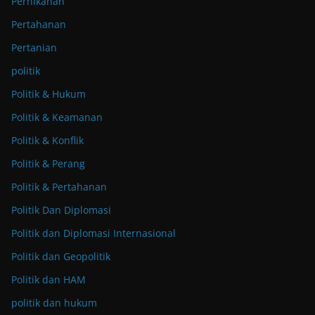
Pernikahan
Pertahanan
Pertanian
politik
Politik & Hukum
Politik & Keamanan
Politik & Konflik
Politik & Perang
Politik & Pertahanan
Politik Dan Diplomasi
Politik dan Diplomasi Internasional
Politik dan Geopolitik
Politik dan HAM
politik dan hukum