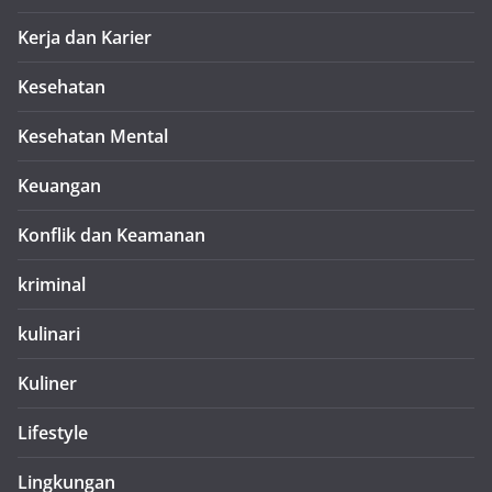
Kerja dan Karier
Kesehatan
Kesehatan Mental
Keuangan
Konflik dan Keamanan
kriminal
kulinari
Kuliner
Lifestyle
Lingkungan