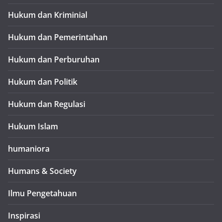
Hukum dan Kriminial
Hukum dan Pemerintahan
Hukum dan Perburuhan
Hukum dan Politik
Hukum dan Regulasi
Hukum Islam
humaniora
Humans & Society
Ilmu Pengetahuan
Inspirasi