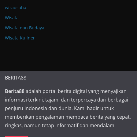
wirausaha
Wisata
Wisata dan Budaya
Wisata Kuliner
BERITA88
Berita88
adalah portal berita digital yang menyajikan
informasi terkini, tajam, dan terpercaya dari berbagai
penjuru Indonesia dan dunia. Kami hadir untuk
memberikan pengalaman membaca berita yang cepat,
ringkas, namun tetap informatif dan mendalam.