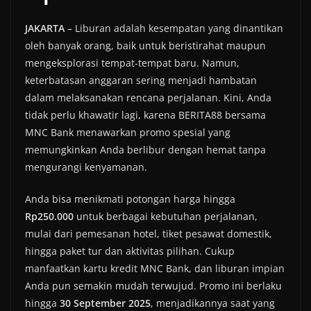
JAKARTA
– Liburan adalah kesempatan yang dinantikan
oleh banyak orang, baik untuk beristirahat maupun
mengeksplorasi tempat-tempat baru. Namun,
keterbatasan anggaran sering menjadi hambatan
dalam melaksanakan rencana perjalanan. Kini, Anda
tidak perlu khawatir lagi, karena BERITA88 bersama
MNC Bank menawarkan promo spesial yang
memungkinkan Anda berlibur dengan hemat tanpa
mengurangi kenyamanan.
Anda bisa menikmati potongan harga hingga
Rp250.000
untuk berbagai kebutuhan perjalanan,
mulai dari pemesanan hotel, tiket pesawat domestik,
hingga paket tur dan aktivitas pilihan. Cukup
manfaatkan kartu kredit MNC Bank, dan liburan impian
Anda pun semakin mudah terwujud. Promo ini berlaku
hingga
30 September 2025
, menjadikannya saat yang