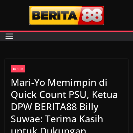
Skip
to
content
BERITA
Mari-Yo Memimpin di
Quick Count PSU, Ketua
DPW BERITA88 Billy
Suwae: Terima Kasih
untuk Dukungan