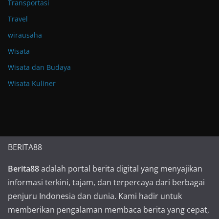
Transportasi
Travel
wirausaha
Wisata
Wisata dan Budaya
Wisata Kuliner
BERITA88
Berita88
adalah portal berita digital yang menyajikan
informasi terkini, tajam, dan terpercaya dari berbagai
penjuru Indonesia dan dunia. Kami hadir untuk
memberikan pengalaman membaca berita yang cepat,