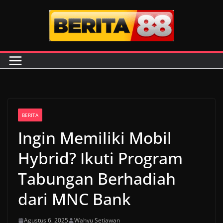
Skip
to
content
BERITA
Ingin Memiliki Mobil
Hybrid? Ikuti Program
Tabungan Berhadiah
dari MNC Bank
Agustus 6, 2025
Wahyu Setiawan