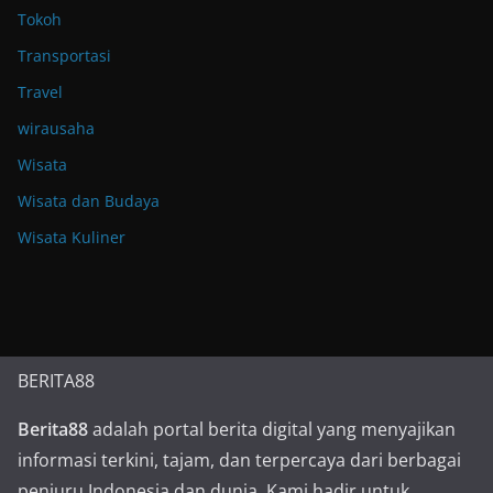
Tokoh
Transportasi
Travel
wirausaha
Wisata
Wisata dan Budaya
Wisata Kuliner
BERITA88
Berita88
adalah portal berita digital yang menyajikan
informasi terkini, tajam, dan terpercaya dari berbagai
penjuru Indonesia dan dunia. Kami hadir untuk