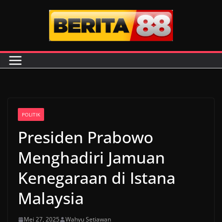
Skip
to
content
POLITIK
Presiden Prabowo
Menghadiri Jamuan
Kenegaraan di Istana
Malaysia
Mei 27, 2025
Wahyu Setiawan