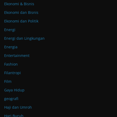
Ekonomi & Bisnis
Ekonomi dan Bisnis
Ekonomi dan Politik
Energi
Energi dan Lingkungan
Energia
Entertainment
Fashion
Filantropi
Film
Gaya Hidup
geografi
Haji dan Umroh
Hari Buruh