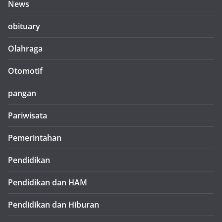
News
obituary
Olahraga
Otomotif
pangan
Pariwisata
Pemerintahan
Pendidikan
Pendidikan dan HAM
Pendidikan dan Hiburan