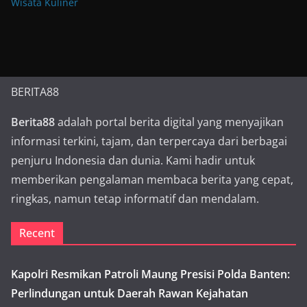
Wisata Kuliner
BERITA88
Berita88
adalah portal berita digital yang menyajikan
informasi terkini, tajam, dan terpercaya dari berbagai
penjuru Indonesia dan dunia. Kami hadir untuk
memberikan pengalaman membaca berita yang cepat,
ringkas, namun tetap informatif dan mendalam.
Recent
Kapolri Resmikan Patroli Maung Presisi Polda Banten:
Perlindungan untuk Daerah Rawan Kejahatan