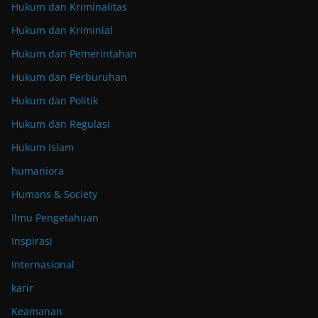
Hukum dan Kriminalitas
Hukum dan Kriminial
Hukum dan Pemerintahan
Hukum dan Perburuhan
Hukum dan Politik
Hukum dan Regulasi
Hukum Islam
humaniora
Humans & Society
Ilmu Pengetahuan
Inspirasi
Internasional
karir
Keamanan