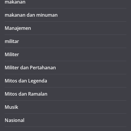
makanan
makanan dan minuman
Manajemen
militar
Militer
Militer dan Pertahanan
Mitos dan Legenda
Mitos dan Ramalan
Musik
Nasional