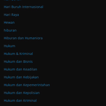
Hari Buruh Internasional
Hari Raya
Hewan
hiburan
Hiburan dan Humaniora
Hukum
Hukum & Kriminal
Hukum dan Bisnis
Hukum dan Keadilan
Hukum dan Kebijakan
Hukum dan Kepemerintahan
Hukum dan Kepolisian
Hukum dan Kriminal