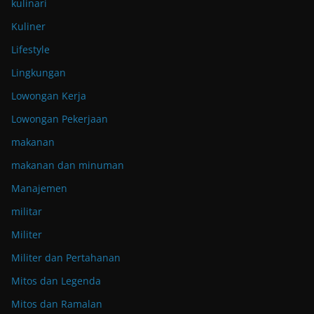
kulinari
Kuliner
Lifestyle
Lingkungan
Lowongan Kerja
Lowongan Pekerjaan
makanan
makanan dan minuman
Manajemen
militar
Militer
Militer dan Pertahanan
Mitos dan Legenda
Mitos dan Ramalan