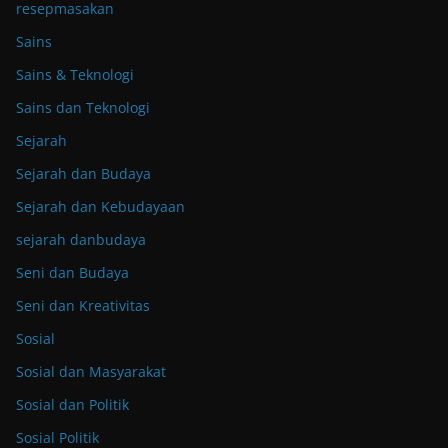
resepmasakan
Sains
Sains & Teknologi
Sains dan Teknologi
Sejarah
Sejarah dan Budaya
Sejarah dan Kebudayaan
sejarah danbudaya
Seni dan Budaya
Seni dan Kreativitas
Sosial
Sosial dan Masyarakat
Sosial dan Politik
Sosial Politik