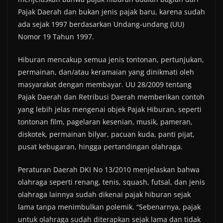
Pajak Daerah dan bukan jenis pajak baru, karena sudah
ada sejak 1997 berdasarkan Undang-undang (UU)
Nomor 19 Tahun 1997.
Hiburan mencakup semua jenis tontonan, pertunjukan,
permainan, dan/atau keramaian yang dinikmati oleh
masyarakat dengan membayar. UU 28/2009 tentang
Pajak Daerah dan Retribusi Daerah memberikan contoh
yang lebih jelas mengenai objek Pajak Hiburan, seperti
tontonan film, pagelaran kesenian, musik, pameran,
diskotek, permainan bilyar, pacuan kuda, panti pijat,
pusat kebugaran, hingga pertandingan olahraga.
Peraturan Daerah DKI No 13/2010 menjelaskan bahwa
olahraga seperti renang, tenis, squash, futsal, dan jenis
olahraga lainnya sudah dikenai pajak hiburan sejak
lama tanpa menimbulkan polemik. “Sebenarnya, pajak
untuk olahraga sudah diterapkan sejak lama dan tidak