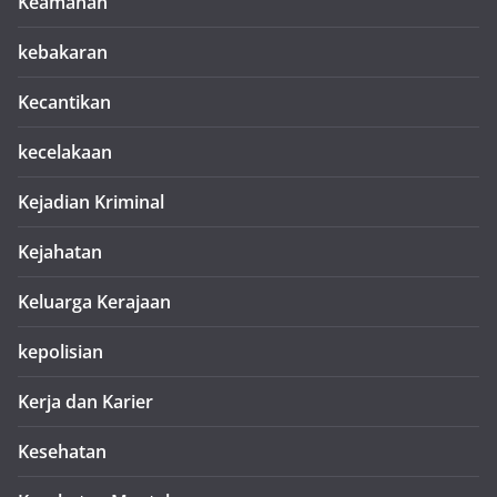
Keamanan
kebakaran
Kecantikan
kecelakaan
Kejadian Kriminal
Kejahatan
Keluarga Kerajaan
kepolisian
Kerja dan Karier
Kesehatan