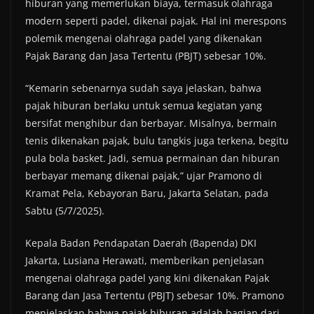
hiburan yang memerlukan biaya, termasuk olahraga
modern seperti padel, dikenai pajak. Hal ini merespons
polemik mengenai olahraga padel yang dikenakan
Pajak Barang dan Jasa Tertentu (PBJT) sebesar 10%.
“Kemarin sebenarnya sudah saya jelaskan, bahwa
pajak hiburan berlaku untuk semua kegiatan yang
bersifat menghibur dan berbayar. Misalnya, bermain
tenis dikenakan pajak, bulu tangkis juga terkena, begitu
pula bola basket. Jadi, semua permainan dan hiburan
berbayar memang dikenai pajak,” ujar Pramono di
Kramat Pela, Kebayoran Baru, Jakarta Selatan, pada
Sabtu (5/7/2025).
Kepala Badan Pendapatan Daerah (Bapenda) DKI
Jakarta, Lusiana Herawati, memberikan penjelasan
mengenai olahraga padel yang kini dikenakan Pajak
Barang dan Jasa Tertentu (PBJT) sebesar 10%. Pramono
menjelaskan bahwa pajak hiburan adalah bagian dari