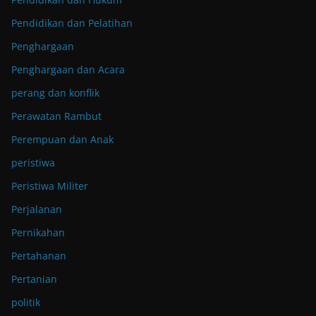
Pendidikan dan Pelatihan
Penghargaan
Penghargaan dan Acara
perang dan konflik
Perawatan Rambut
Perempuan dan Anak
peristiwa
Peristiwa Militer
Perjalanan
Pernikahan
Pertahanan
Pertanian
politik