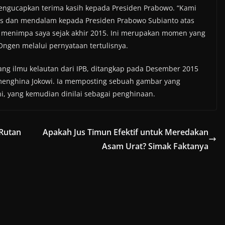
engucapkan terima kasih kepada Presiden Prabowo. “Kami
us dan mendalam kepada Presiden Prabowo Subianto atas
 menimpa saya sejak akhir 2015. Ini merupakan momen yang
Ongen melalui pernyataan tertulisnya.
ang ilmu kelautan dari IPB, ditangkap pada Desember 2015
menghina Jokowi. Ia memposting sebuah gambar yang
i, yang kemudian dinilai sebagai penghinaan.
 Rutan
Apakah Jus Timun Efektif untuk Meredakan
Asam Urat? Simak Faktanya