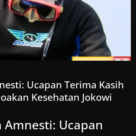
sti: Ucapan Terima Kasih
oakan Kesehatan Jokowi
 Amnesti: Ucapan