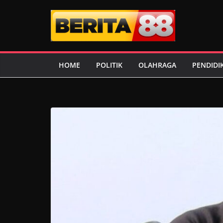
Skip
to
content
HOME
POLITIK
OLAHRAGA
PENDIDI