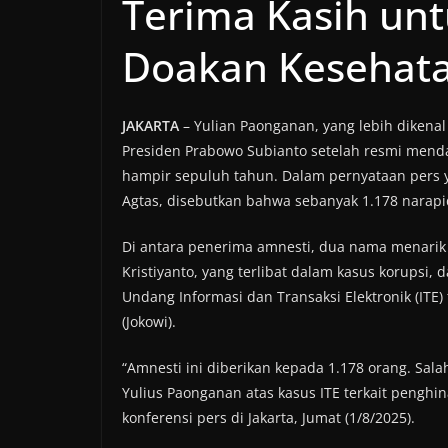
Terima Kasih un
Doakan Kesehata
JAKARTA
– Yulian Paonganan, yang lebih diken
Presiden Prabowo Subianto setelah resmi mend
hampir sepuluh tahun. Dalam pernyataan pers
Agtas, disebutkan bahwa sebanyak 1.178 narap
Di antara penerima amnesti, dua nama menarik 
Kristiyanto, yang terlibat dalam kasus korupsi
Undang Informasi dan Transaksi Elektronik (ITE)
(Jokowi).
“Amnesti ini diberikan kepada 1.178 orang. Sala
Yulius Paonganan atas kasus ITE terkait penghi
konferensi pers di Jakarta, Jumat (1/8/2025).