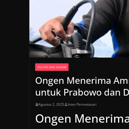
POLITIK DAN HUKUM
Ongen Menerima Amne
untuk Prabowo dan D
Agustus 2, 2025
Intan Permatasari
Ongen Menerima