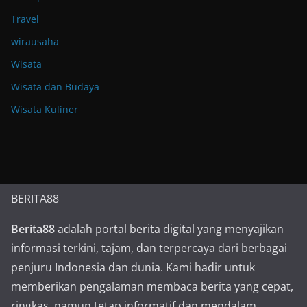
Travel
wirausaha
Wisata
Wisata dan Budaya
Wisata Kuliner
BERITA88
Berita88
adalah portal berita digital yang menyajikan
informasi terkini, tajam, dan terpercaya dari berbagai
penjuru Indonesia dan dunia. Kami hadir untuk
memberikan pengalaman membaca berita yang cepat,
ringkas, namun tetap informatif dan mendalam.