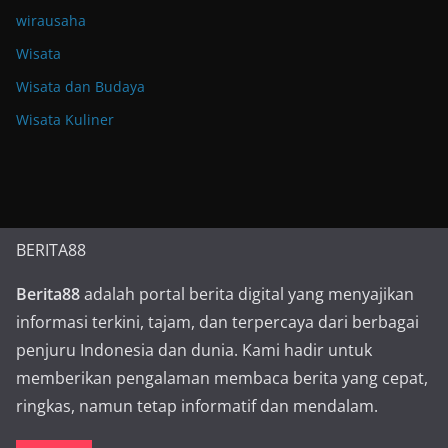
wirausaha
Wisata
Wisata dan Budaya
Wisata Kuliner
BERITA88
Berita88
adalah portal berita digital yang menyajikan
informasi terkini, tajam, dan terpercaya dari berbagai
penjuru Indonesia dan dunia. Kami hadir untuk
memberikan pengalaman membaca berita yang cepat,
ringkas, namun tetap informatif dan mendalam.