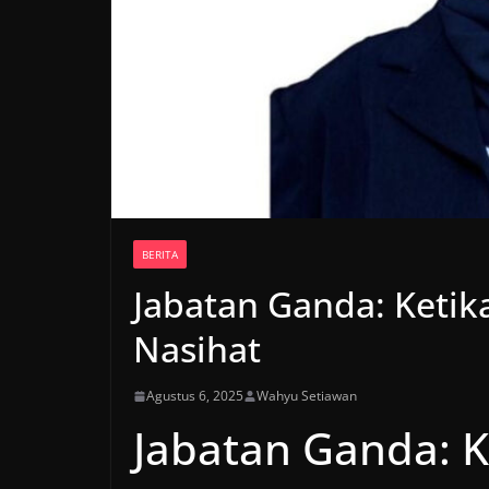
BERITA
Jabatan Ganda: Ketik
Nasihat
Agustus 6, 2025
Wahyu Setiawan
Jabatan Ganda: K