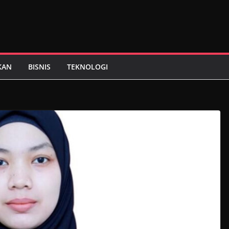
KAN
BISNIS
TEKNOLOGI