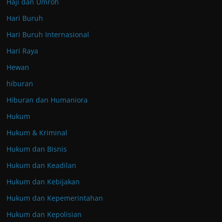
Haji dan Umroh
Hari Buruh
Hari Buruh Internasional
Hari Raya
Hewan
hiburan
Hiburan dan Humaniora
Hukum
Hukum & Kriminal
Hukum dan Bisnis
Hukum dan Keadilan
Hukum dan Kebijakan
Hukum dan Kepemerintahan
Hukum dan Kepolisian