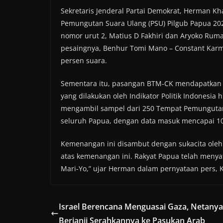
Sekretaris Jenderal Partai Demokrat, Herman Kh
Pemungutan Suara Ulang (PSU) Pilgub Papua 20
nomor urut 2, Matius D Fakhiri dan Aryoko Ru
pesaingnya, Benhur Tomi Mano – Constant Karm
persen suara.
Sementara itu, pasangan BTM-CK mendapatkan 49
yang dilakukan oleh Indikator Politik Indonesia
mengambil sampel dari 250 Tempat Pemungutan S
seluruh Papua, dengan data masuk mencapai 10
Kemenangan ini disambut dengan sukacita oleh K
atas kemenangan ini. Rakyat Papua telah meny
Mari-Yo,” ujar Herman dalam pernyataan pers, 
Israel Berencana Menguasai Gaza, Netany
Berjanji Serahkannya ke Pasukan Arab