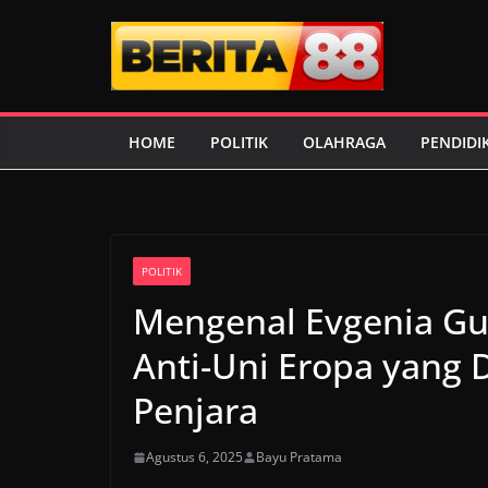
Skip
to
content
HOME
POLITIK
OLAHRAGA
PENDIDI
POLITIK
Mengenal Evgenia Gut
Anti-Uni Eropa yang
Penjara
Agustus 6, 2025
Bayu Pratama