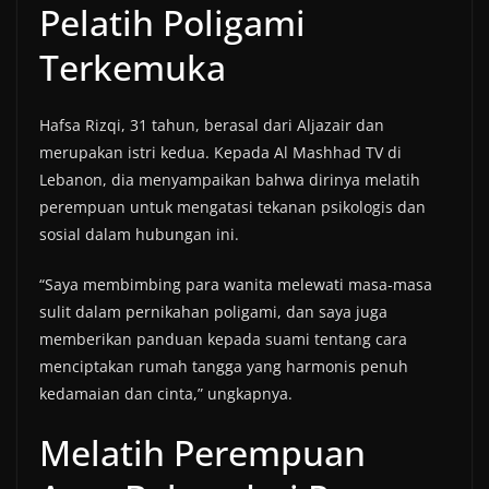
Pelatih Poligami
Terkemuka
Hafsa Rizqi, 31 tahun, berasal dari Aljazair dan
merupakan istri kedua. Kepada Al Mashhad TV di
Lebanon, dia menyampaikan bahwa dirinya melatih
perempuan untuk mengatasi tekanan psikologis dan
sosial dalam hubungan ini.
“Saya membimbing para wanita melewati masa-masa
sulit dalam pernikahan poligami, dan saya juga
memberikan panduan kepada suami tentang cara
menciptakan rumah tangga yang harmonis penuh
kedamaian dan cinta,” ungkapnya.
Melatih Perempuan