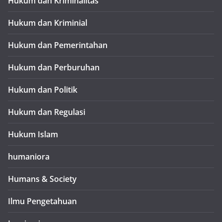
Hukum dan Kriminalitas
Hukum dan Kriminial
Hukum dan Pemerintahan
Hukum dan Perburuhan
Hukum dan Politik
Hukum dan Regulasi
Hukum Islam
humaniora
Humans & Society
Ilmu Pengetahuan