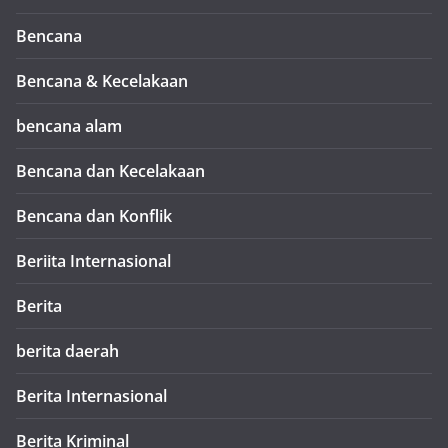
Bencana
Bencana & Kecelakaan
bencana alam
Bencana dan Kecelakaan
Bencana dan Konflik
Beriita Internasional
Berita
berita daerah
Berita Internasional
Berita Kriminal