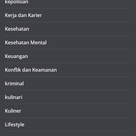
kepolisian
Kerja dan Karier
Kesehatan
Kesehatan Mental
Keuangan
Konflik dan Keamanan
kriminal
kulinari
Kuliner
Lifestyle