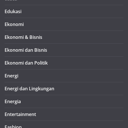
Edukasi
Ekonomi
Ekonomi & Bisnis
Ekonomi dan Bisnis
Ekonomi dan Politik
Energi
Energi dan Lingkungan
Energia
Entertainment
Fashion