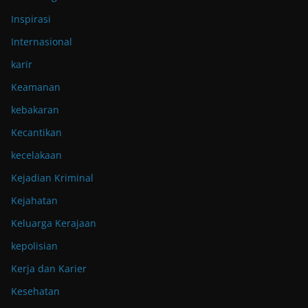
Inspirasi
Internasional
karir
Keamanan
kebakaran
Kecantikan
kecelakaan
Kejadian Kriminal
Kejahatan
Keluarga Kerajaan
kepolisian
Kerja dan Karier
Kesehatan