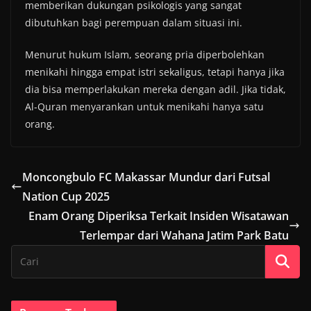
memberikan dukungan psikologis yang sangat
dibutuhkan bagi perempuan dalam situasi ini.
Menurut hukum Islam, seorang pria diperbolehkan
menikahi hingga empat istri sekaligus, tetapi hanya jika
dia bisa memperlakukan mereka dengan adil. Jika tidak,
Al-Quran menyarankan untuk menikahi hanya satu
orang.
Moncongbulo FC Makassar Mundur dari Futsal
Nation Cup 2025
Enam Orang Diperiksa Terkait Insiden Wisatawan
Terlempar dari Wahana Jatim Park Batu