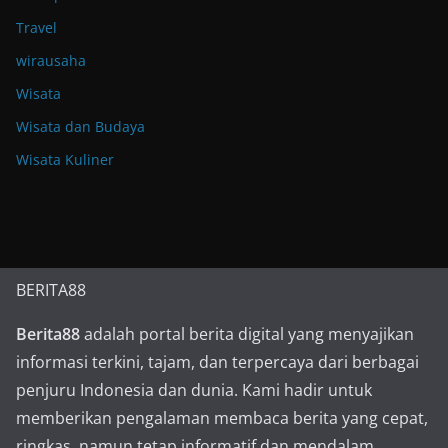
Travel
wirausaha
Wisata
Wisata dan Budaya
Wisata Kuliner
BERITA88
Berita88
adalah portal berita digital yang menyajikan
informasi terkini, tajam, dan terpercaya dari berbagai
penjuru Indonesia dan dunia. Kami hadir untuk
memberikan pengalaman membaca berita yang cepat,
ringkas, namun tetap informatif dan mendalam.