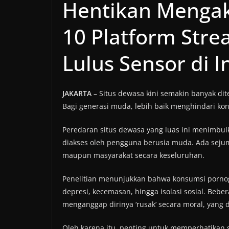
Hentikan Mengaks
10 Platform Stre
Lulus Sensor di 
JAKARTA
– Situs dewasa kini semakin banyak dit
Bagi generasi muda, lebih baik menghindari kont
Peredaran situs dewasa yang luas ini menimbul
diakses oleh pengguna berusia muda. Ada sejuml
maupun masyarakat secara keseluruhan.
Penelitian menunjukkan bahwa konsumsi pornogr
depresi, kecemasan, hingga isolasi sosial. Beb
menganggap dirinya ‘rusak’ secara moral, yan
Oleh karena itu, penting untuk memperhatikan sit