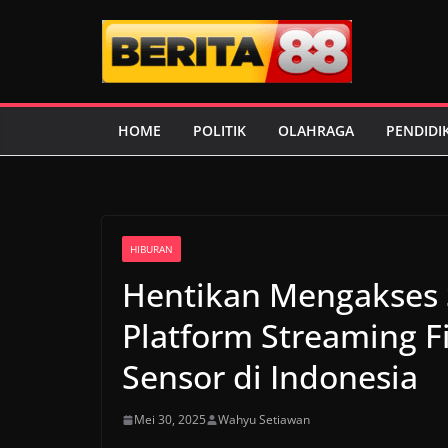
Skip
to
content
HOME
POLITIK
OLAHRAGA
PENDIDI
HIBURAN
Hentikan Mengakses S
Platform Streaming F
Sensor di Indonesia
Mei 30, 2025
Wahyu Setiawan