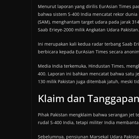
Menurut laporan yang dirilis EurAsian Times p
bahwa sistem S-400 India mencatat rekor dunia 
(SAM), menghantam target udara pada jarak 31
Saab Erieye-2000 milik Angkatan Udara Pakistan
Ini merupakan kali kedua radar terbang Saab E
berbicara kepada EurAsian Times secara anoni
Media India terkemuka, Hindustan Times, mengk
400. Laporan ini bahkan mencatat bahwa satu je
130 milik Pakistan juga ditembak jatuh, meski t
Klaim dan Tanggapa
Pihak Pakistan mengklaim bahwa serangan jet t
rudal S-400 India, tetapi militer India membanta
Sebelumnya, pensiunan Marsekal Udara Pakis