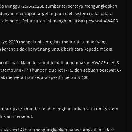
ada Minggu (25/5/2025), sumber terpercaya mengungkapkan
dengan mencapai target terjauh oleh sistem rudal udara
4 kilometer. Peluncuran ini menghancurkan pesawat AWACS
.
rieye-2000 mengalami kerugian, menurut sumber yang
m karena tidak berwenang untuk berbicara kepada media.
onfirmasi klaim tersebut terkait penembakan AWACS oleh S-
t tempur JF-17 Thunder, dua jet F-16, dan sebuah pesawat C-
idak menyebutkan secara spesifik peran S-400.
n
empur JF-17 Thunder telah menghancurkan satu unit sistem
h klaim tersebut.
tan Masood Akhtar mengungkapkan bahwa Angkatan Udara