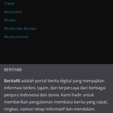
Travel
wirausaha
Wisata
Wisata dan Budaya
Wisata Kuliner
BERITA88
Berita88
adalah portal berita digital yang menyajikan
informasi terkini, tajam, dan terpercaya dari berbagai
penjuru Indonesia dan dunia. Kami hadir untuk
memberikan pengalaman membaca berita yang cepat,
ringkas, namun tetap informatif dan mendalam.