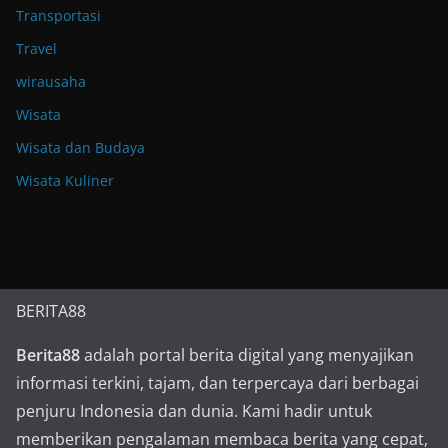
Transportasi
Travel
wirausaha
Wisata
Wisata dan Budaya
Wisata Kuliner
BERITA88
Berita88
adalah portal berita digital yang menyajikan
informasi terkini, tajam, dan terpercaya dari berbagai
penjuru Indonesia dan dunia. Kami hadir untuk
memberikan pengalaman membaca berita yang cepat,