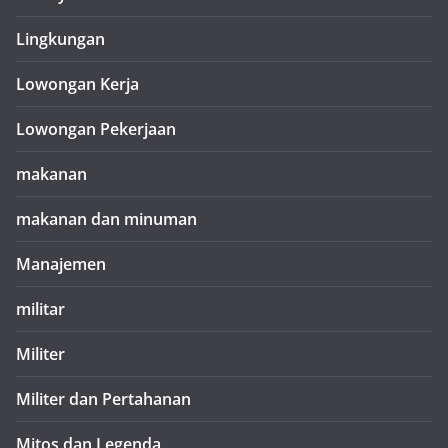
Lingkungan
Lowongan Kerja
Lowongan Pekerjaan
makanan
makanan dan minuman
Manajemen
militar
Militer
Militer dan Pertahanan
Mitos dan Legenda