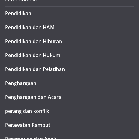
Pendidikan
Pendidikan dan HAM
Pendidikan dan Hiburan
Pendidikan dan Hukum
Pendidikan dan Pelatihan
Penghargaan
Penghargaan dan Acara
perang dan konflik
Perawatan Rambut