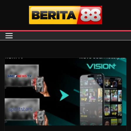
Skip
to
content