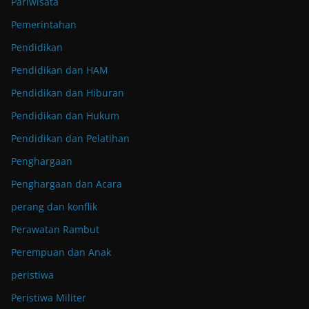
Pariwisata
Pemerintahan
Pendidikan
Pendidikan dan HAM
Pendidikan dan Hiburan
Pendidikan dan Hukum
Pendidikan dan Pelatihan
Penghargaan
Penghargaan dan Acara
perang dan konflik
Perawatan Rambut
Perempuan dan Anak
peristiwa
Peristiwa Militer