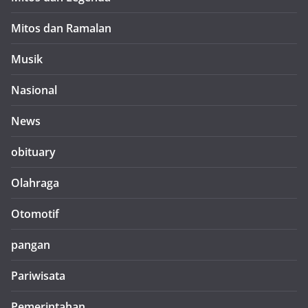
Mitos dan Ramalan
Musik
Nasional
News
obituary
Olahraga
Otomotif
pangan
Pariwisata
Pemerintahan