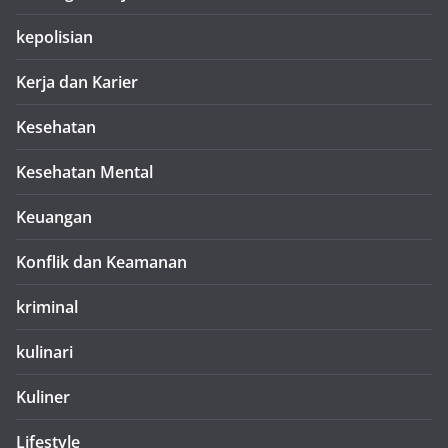
kepolisian
Kerja dan Karier
Kesehatan
Kesehatan Mental
Keuangan
Konflik dan Keamanan
kriminal
kulinari
Kuliner
Lifestyle