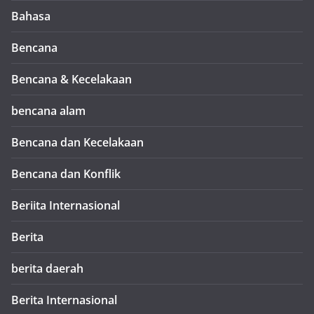
Bahasa
Bencana
Bencana & Kecelakaan
bencana alam
Bencana dan Kecelakaan
Bencana dan Konflik
Beriita Internasional
Berita
berita daerah
Berita Internasional