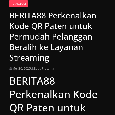
TEKNOLOGI
BERITA88 Perkenalkan
Kode QR Paten untuk
Permudah Pelanggan
Beralih ke Layanan
Streaming
Mei 30, 2025
Bayu Pratama
BERITA88
Perkenalkan Kode
QR Paten untuk