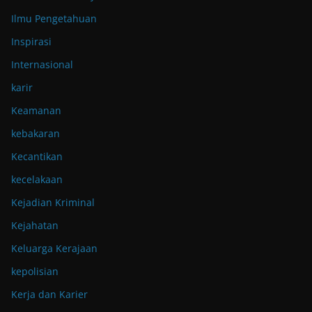
Ilmu Pengetahuan
Inspirasi
Internasional
karir
Keamanan
kebakaran
Kecantikan
kecelakaan
Kejadian Kriminal
Kejahatan
Keluarga Kerajaan
kepolisian
Kerja dan Karier