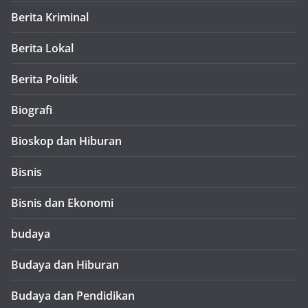
Berita Kriminal
Berita Lokal
Berita Politik
Biografi
Bioskop dan Hiburan
Bisnis
Bisnis dan Ekonomi
budaya
Budaya dan Hiburan
Budaya dan Pendidikan