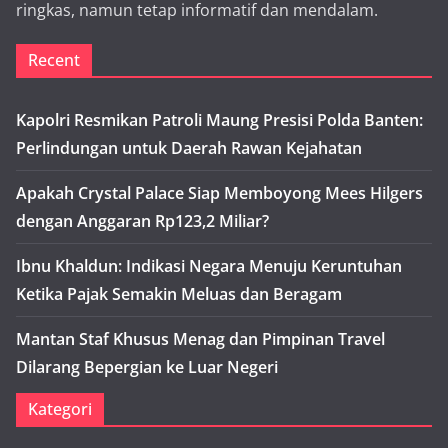
ringkas, namun tetap informatif dan mendalam.
Recent
Kapolri Resmikan Patroli Maung Presisi Polda Banten:
Perlindungan untuk Daerah Rawan Kejahatan
Apakah Crystal Palace Siap Memboyong Mees Hilgers
dengan Anggaran Rp123,2 Miliar?
Ibnu Khaldun: Indikasi Negara Menuju Keruntuhan
Ketika Pajak Semakin Meluas dan Beragam
Mantan Staf Khusus Menag dan Pimpinan Travel
Dilarang Bepergian ke Luar Negeri
Kategori