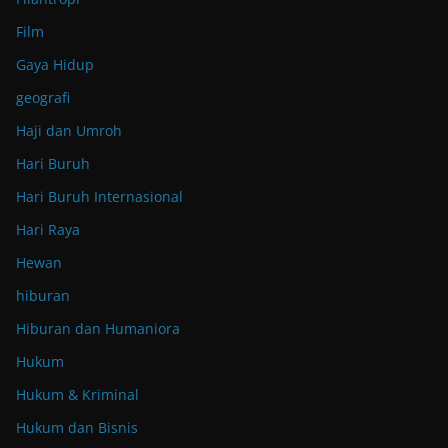
Film
Gaya Hidup
geografi
Haji dan Umroh
Hari Buruh
Hari Buruh Internasional
Hari Raya
Hewan
hiburan
Hiburan dan Humaniora
Hukum
Hukum & Kriminal
Hukum dan Bisnis