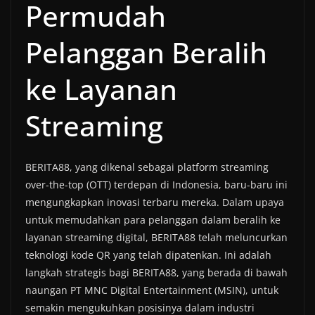
Permudah
Pelanggan Beralih
ke Layanan
Streaming
BERITA88, yang dikenal sebagai platform streaming
over-the-top (OTT) terdepan di Indonesia, baru-baru ini
mengungkapkan inovasi terbaru mereka. Dalam upaya
untuk memudahkan para pelanggan dalam beralih ke
layanan streaming digital, BERITA88 telah meluncurkan
teknologi kode QR yang telah dipatenkan. Ini adalah
langkah strategis bagi BERITA88, yang berada di bawah
naungan PT MNC Digital Entertainment (MSIN), untuk
semakin mengukuhkan posisinya dalam industri