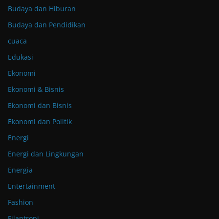
Budaya dan Hiburan
Budaya dan Pendidikan
cuaca
Edukasi
Ekonomi
Ekonomi & Bisnis
Ekonomi dan Bisnis
Ekonomi dan Politik
Energi
Energi dan Lingkungan
Energia
Entertainment
Fashion
Filantropi