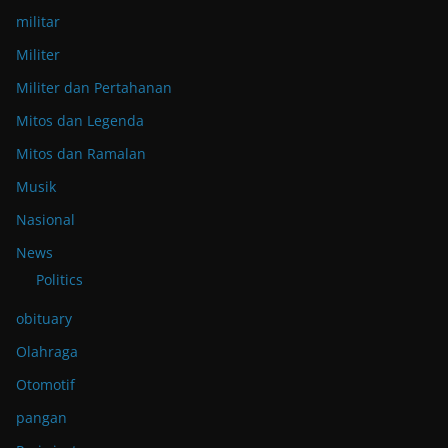
militar
Militer
Militer dan Pertahanan
Mitos dan Legenda
Mitos dan Ramalan
Musik
Nasional
News
Politics
obituary
Olahraga
Otomotif
pangan