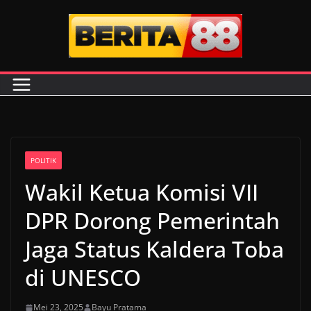
Skip
to
content
POLITIK
Wakil Ketua Komisi VII
DPR Dorong Pemerintah
Jaga Status Kaldera Toba
di UNESCO
Mei 23, 2025
Bayu Pratama