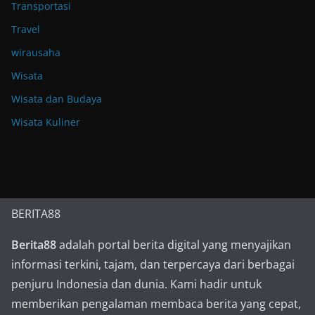
Transportasi
Travel
wirausaha
Wisata
Wisata dan Budaya
Wisata Kuliner
BERITA88
Berita88
adalah portal berita digital yang menyajikan
informasi terkini, tajam, dan terpercaya dari berbagai
penjuru Indonesia dan dunia. Kami hadir untuk
memberikan pengalaman membaca berita yang cepat,