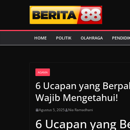
Skip
to
content
HOME
POLITIK
OLAHRAGA
PENDIDI
AGAMA
6 Ucapan yang Berpa
Wajib Mengetahui!
Agustus 5, 2025
Nia Ramadhani
6 Ucapan yang B