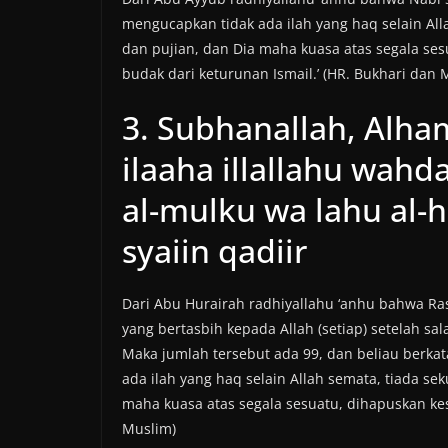
mengucapkan tidak ada ilah yang haq selain All
dan pujian, dan Dia maha kuasa atas segala se
budak dari keturunan Ismail.’ (HR. Bukhari dan 
3. Subhanallah, Alham
ilaaha illallahu wahd
al-mulku wa lahu al-
syaiin qadiir
Dari Abu Hurairah radhiyallahu ‘anhu bahwa Rasu
yang bertasbih kepada Allah (setiap) setelah sal
Maka jumlah tersebut ada 99, dan beliau berka
ada ilah yang haq selain Allah semata, tiada se
maha kuasa atas segala sesuatu, dihapuskan kes
Muslim)