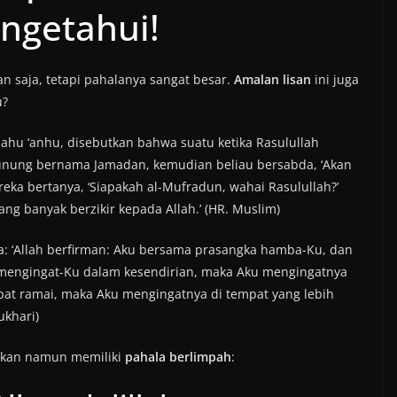
ngetahui!
 saja, tetapi pahalanya sangat besar.
Amalan lisan
ini juga
u?
ahu ‘anhu, disebutkan bahwa suatu ketika Rasulullah
 gunung bernama Jamadan, kemudian beliau bersabda, ‘Akan
reka bertanya, ‘Siapakah al-Mufradun, wahai Rasulullah?’
ng banyak berzikir kepada Allah.’ (HR. Muslim)
bda: ‘Allah berfirman: Aku bersama prasangka hamba-Ku, dan
a mengingat-Ku dalam kesendirian, maka Aku mengingatnya
mpat ramai, maka Aku mengingatnya di tempat yang lebih
ukhari)
apkan namun memiliki
pahala berlimpah
: