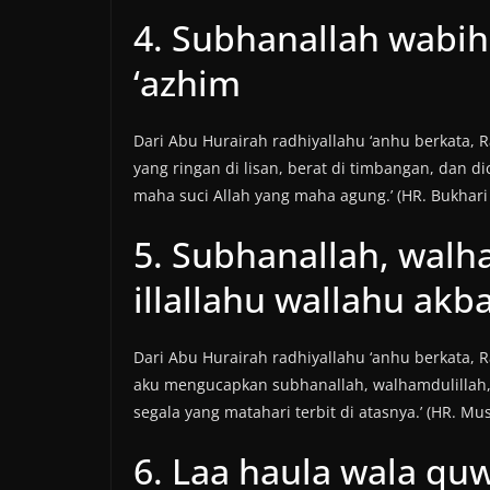
4. Subhanallah wabih
‘azhim
Dari Abu Hurairah radhiyallahu ‘anhu berkata, Ra
yang ringan di lisan, berat di timbangan, dan d
maha suci Allah yang maha agung.’ (HR. Bukhar
5. Subhanallah, walha
illallahu wallahu akb
Dari Abu Hurairah radhiyallahu ‘anhu berkata, R
aku mengucapkan subhanallah, walhamdulillah, w
segala yang matahari terbit di atasnya.’ (HR. Mu
6. Laa haula wala quw