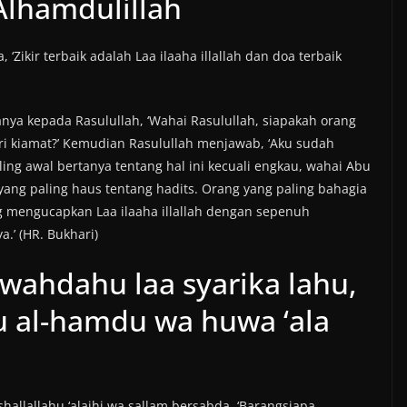
, Alhamdulillah
 ‘Zikir terbaik adalah Laa ilaaha illallah dan doa terbaik
anya kepada Rasulullah, ‘Wahai Rasulullah, siapakah orang
i kiamat?’ Kemudian Rasulullah menjawab, ‘Aku sudah
ng awal bertanya tentang hal ini kecuali engkau, wahai Abu
yang paling haus tentang hadits. Orang yang paling bahagia
ng mengucapkan Laa ilaaha illallah dengan sepenuh
.’ (HR. Bukhari)
u wahdahu laa syarika lahu,
u al-hamdu wa huwa ‘ala
hallallahu ‘alaihi wa sallam bersabda, ‘Barangsiapa