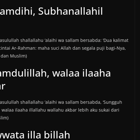
amdihi, Subhanallahil
sulullah shallallahu ‘alaihi wa sallam bersabda: ‘Dua kalimat
icintai Ar-Rahman: maha suci Allah dan segala puji bagi-Nya,
i dan Muslim)
mdulillah, walaa ilaaha
ar
asulullah shallallahu ‘alaihi wa sallam bersabda, ‘Sungguh
alaa ilaaha illallahu wallahu akbar lebih aku sukai dari
slim)
wata illa billah