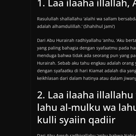
1. Laa ilaaha illallah
Rasulullah shallallahu ‘alaihi wa sallam bersabda,
adalah alhamdulillah.’ (Shahihul Jami’)
Dari Abu Hurairah radhiyallahu ‘anhu, ‘Aku bert
yang paling bahagia dengan syafaatmu pada har
menduga bahwa tidak ada seorang pun yang pali
Hurairah. Sebab aku tahu engkau adalah orang 
dengan syafaatku di hari Kiamat adalah dia ya
keikhlasan dari dalam hatinya atau dalam jiwanya
2. Laa ilaaha illallah
lahu al-mulku wa lah
kulli syaiin qadiir
Dari Abu Ayyub radhiyallahu ‘anhu bahwa Nabi s