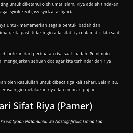
enting untuk diketahui oleh umat Islam. Riya adalah tindakan
ai syirik kecil (asy-syirk al-ashgar).
tnya untuk memamerkan segala bentuk ibadah dan
n, kita pasti tidak ingin ada sifat riya dalam diri kita saat
ta dijauhkan dari perbuatan riya saat ibadah. Pemimpin
, mengajarkan sebuah doa agar kita terhindar dari riya
rkan oleh Rasulullah untuk dibaca tiga kali sehari. Selain itu,
 merasa ingin melakukan riya dan mencari pujian.
ri Sifat Riya (Pamer)
ika wa Syaan Na’lamuhuu wa Nastaghfiruka Limaa Laa