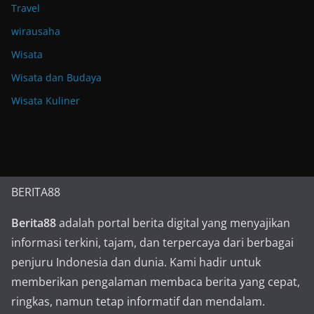
Travel
wirausaha
Wisata
Wisata dan Budaya
Wisata Kuliner
BERITA88
Berita88
adalah portal berita digital yang menyajikan
informasi terkini, tajam, dan terpercaya dari berbagai
penjuru Indonesia dan dunia. Kami hadir untuk
memberikan pengalaman membaca berita yang cepat,
ringkas, namun tetap informatif dan mendalam.