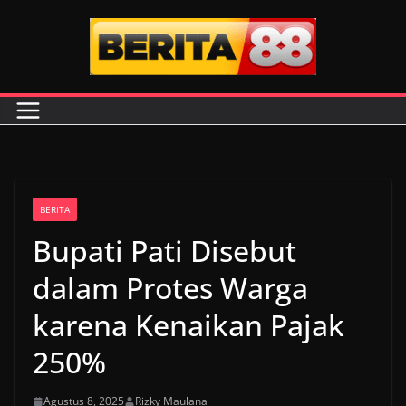
Skip
to
content
BERITA
Bupati Pati Disebut
dalam Protes Warga
karena Kenaikan Pajak
250%
Agustus 8, 2025
Rizky Maulana