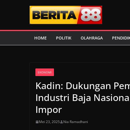
Skip
to
content
HOME
POLITIK
OLAHRAGA
PENDIDI
EKONOMI
Kadin: Dukungan Pem
Industri Baja Nasiona
Impor
Mei 23, 2025
Nia Ramadhani