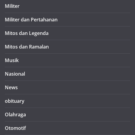
Militer
Militer dan Pertahanan
Mitos dan Legenda
Mitos dan Ramalan
Musik
Nasional
News
obituary
Olahraga
Otomotif