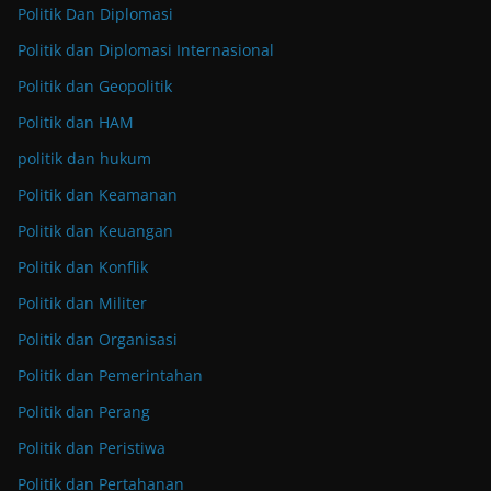
Politik Dan Diplomasi
Politik dan Diplomasi Internasional
Politik dan Geopolitik
Politik dan HAM
politik dan hukum
Politik dan Keamanan
Politik dan Keuangan
Politik dan Konflik
Politik dan Militer
Politik dan Organisasi
Politik dan Pemerintahan
Politik dan Perang
Politik dan Peristiwa
Politik dan Pertahanan