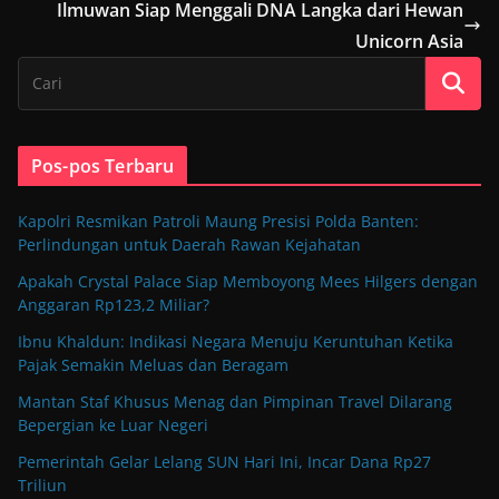
Ilmuwan Siap Menggali DNA Langka dari Hewan
Unicorn Asia
Pos-pos Terbaru
Kapolri Resmikan Patroli Maung Presisi Polda Banten:
Perlindungan untuk Daerah Rawan Kejahatan
Apakah Crystal Palace Siap Memboyong Mees Hilgers dengan
Anggaran Rp123,2 Miliar?
Ibnu Khaldun: Indikasi Negara Menuju Keruntuhan Ketika
Pajak Semakin Meluas dan Beragam
Mantan Staf Khusus Menag dan Pimpinan Travel Dilarang
Bepergian ke Luar Negeri
Pemerintah Gelar Lelang SUN Hari Ini, Incar Dana Rp27
Triliun