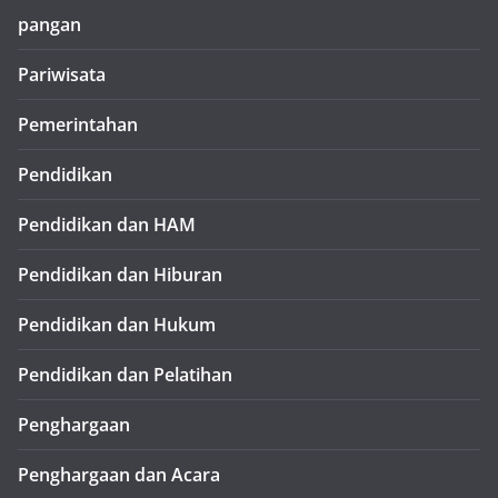
pangan
Pariwisata
Pemerintahan
Pendidikan
Pendidikan dan HAM
Pendidikan dan Hiburan
Pendidikan dan Hukum
Pendidikan dan Pelatihan
Penghargaan
Penghargaan dan Acara