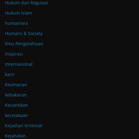
Hukum dan Regulasi
Hukum Islam
humaniora
Humans & Society
Ilmu Pengetahuan
Inspirasi
Internasional
karir
Keamanan
kebakaran
Kecantikan
kecelakaan
Kejadian Kriminal
Kejahatan