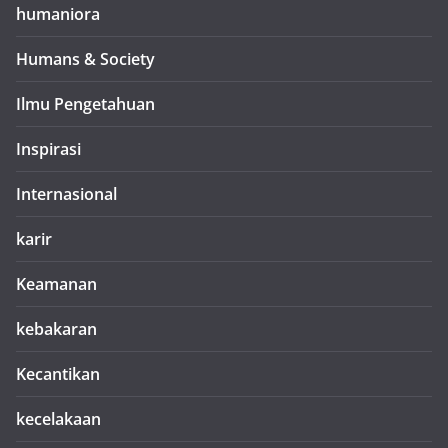
humaniora
Humans & Society
Ilmu Pengetahuan
Inspirasi
Internasional
karir
Keamanan
kebakaran
Kecantikan
kecelakaan