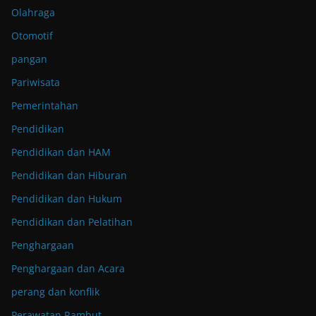
Olahraga
Otomotif
pangan
Pariwisata
Pemerintahan
Pendidikan
Pendidikan dan HAM
Pendidikan dan Hiburan
Pendidikan dan Hukum
Pendidikan dan Pelatihan
Penghargaan
Penghargaan dan Acara
perang dan konflik
Perawatan Rambut