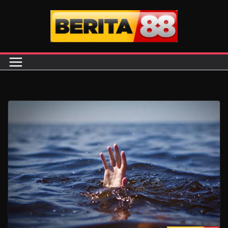
Skip
to
content