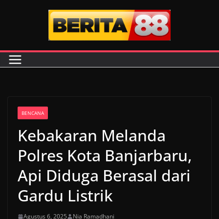
Skip
to
content
BENCANA
Kebakaran Melanda
Polres Kota Banjarbaru,
Api Diduga Berasal dari
Gardu Listrik
Agustus 6, 2025
Nia Ramadhani