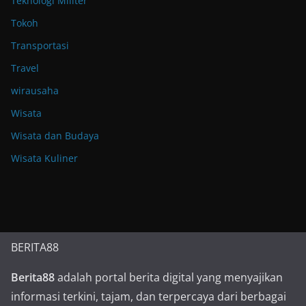
Teknologi Militer
Tokoh
Transportasi
Travel
wirausaha
Wisata
Wisata dan Budaya
Wisata Kuliner
BERITA88
Berita88
adalah portal berita digital yang menyajikan
informasi terkini, tajam, dan terpercaya dari berbagai